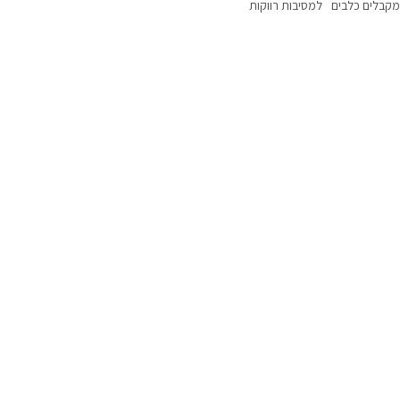
מקבלים כלבים
למסיבות רווקות
עם נוף
עם בריכה מקורה
דקה 90