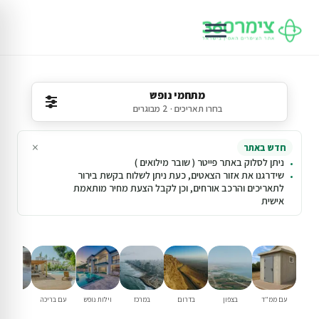
מתחמי נופש
בחרו תאריכים · 2 מבוגרים
×
חדש באתר
ניתן לסלוק באתר פייטר ( שובר מילואים )
שידרגנו את אזור הצאטים, כעת ניתן לשלוח בקשת בירור
לתאריכים והרכב אורחים, וכן לקבל הצעת מחיר מותאמת
אישית
עם ממ"ד
בצפון
בדרום
במרכז
וילות נופש
עם בריכה
למשפחו