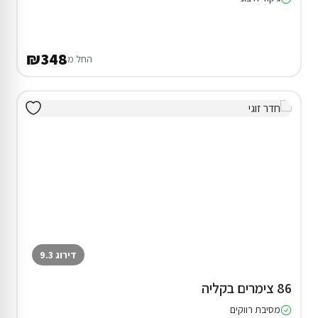
₪348
החל מ
דירוג 9.3
86 צימרים בקליה
מסיבת רווקים