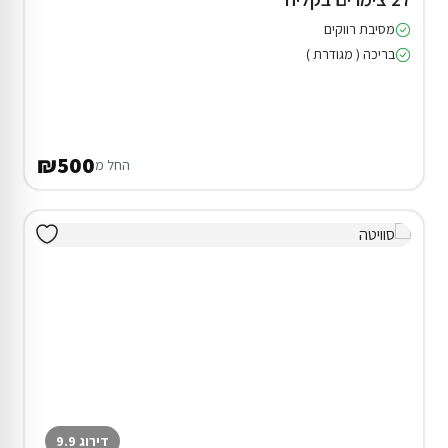
מסיבת רווקים
בריכה ( מגודרת )
₪500
החל מ
דירוג 9.9