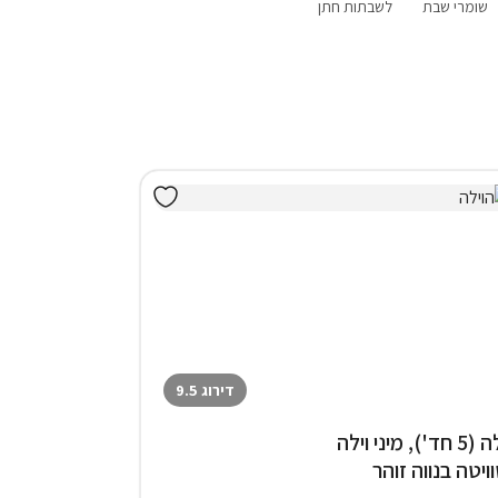
שומרי שבת
לשבתות חתן
פנוי סופ"ש
עם בריכה פרטית
עם ג'קוזי
הקרוב
דירוג 9.5
וילה (5 חד'), מיני וילה
וויטה בנווה זוהר