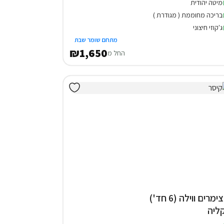
מיטה יהודית
בריכה מחוממת ( מגודרת )
ג'קוזי חיצוני
מתחם שומר שבת
₪1,650
החל מ
3 צימרים ווילה (6 חד')
ליה