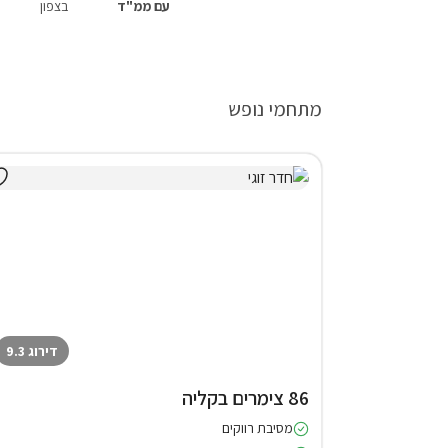
עם ממ"ד
בצפון
מתחמי נופש
דירוג 9.3
86 צימרים בקליה
מסיבת רווקים