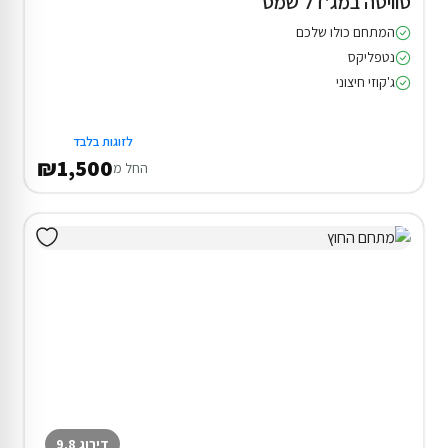
סוויטה במג'דל שמס
המתחם כולו שלכם
נטפליקס
ג'קוזי חיצוני
לזוגות בלבד
₪1,500
החל מ
דירוג 9.8