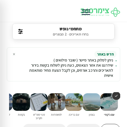
מתחמי נופש
בחרו תאריכים · 2 מבוגרים
×
חדש באתר
ניתן לסלוק באתר פייטר ( שובר מילואים )
שידרגנו את אזור הצאטים, כעת ניתן לשלוח בקשת בירור
לתאריכים והרכב אורחים, וכן לקבל הצעת מחיר מותאמת
אישית
עם ג'קוזי
בצפון
עם בריכה
למשפחות
פנוי סופ"ש
בקתות
לזוגות בל
הקרוב