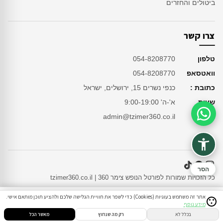
ביטולים והחזרים
צרו קשר
טלפון
054-8208770
וואטסאפ
054-8208770
כתובת :
כנפי נשרים 15, ירושלים, ישראל
שעות
א'-ה' 9:00-19:00
מייל
admin@tzimer360.co.il
סיוע בהזמנה
הסר
כל הזכויות שמורות לפורטל הנופש צימר 360 | tzimer360.co.il
אתר זה משתמש בעוגיות (Cookies) כדי לשפר את חוויית הגלישה שלכם ולהציע תוכן מותאם אישי.
מידע נוסף
סינון
חיפוש
הזמנות
הודעות
התחבר
בכלל לא
רק מה שנחוץ
מאשר הכל