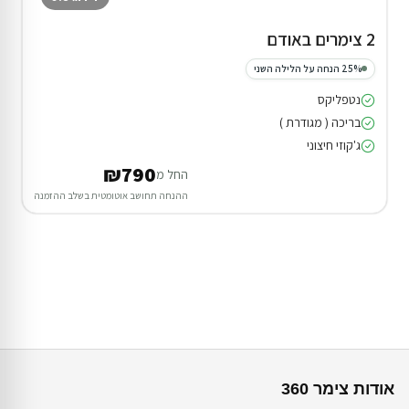
2 צימרים באודם
25% הנחה על הלילה השני
נטפליקס
בריכה ( מגודרת )
ג'קוזי חיצוני
₪790
החל מ
ההנחה תחושב אוטומטית בשלב ההזמנה
אודות צימר 360