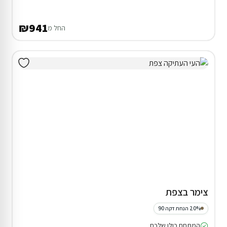
₪941
החל מ
צימר בצפת
20% הנחת דקה 90
המתחם כולו שלכם