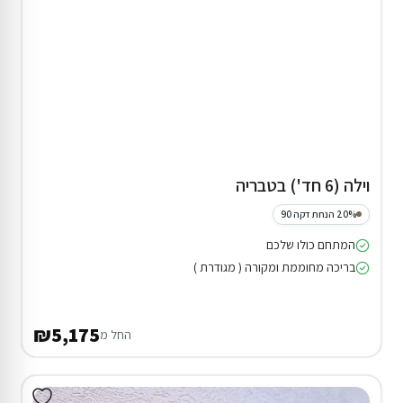
וילה (6 חד') בטבריה
20% הנחת דקה 90
המתחם כולו שלכם
בריכה מחוממת ומקורה ( מגודרת )
₪5,175
החל מ