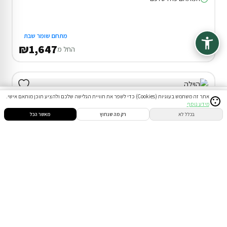
מתחם שומר שבת
₪1,647
החל מ
אתר זה משתמש בעוגיות (Cookies) כדי לשפר את חוויית הגלישה שלכם ולהציע תוכן מותאם אישי.
מידע נוסף
סינון
חיפוש
הזמנות
הודעות
התחבר
בכלל לא
רק מה שנחוץ
מאשר הכל
דירוג 10.0
וילה (18 חד') בטבריה