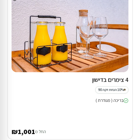
4 צימרים בדישון
10% הנחת דקה 90
בריכה ( מגודרת )
₪1,001
החל מ