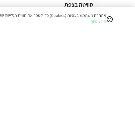
סוויטה בצפת
המתחם כולו שלכם
אתר זה משתמש בעוגיות (Cookies) כדי לשפר את חוויית הגלישה שלכם ולהציע תוכן מותאם אישי.
בריכה מחוממת ומקורה ( מגודרת )
מידע נוסף
ג'קוזי חיצוני
לזוגות בלבד
מתחם שומר שבת
1,800
החל מ