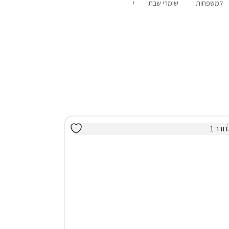
למשפחות
שומרי שבת
לשבתות חתן
פנוי סופ"ש
מבצעים
הקרוב