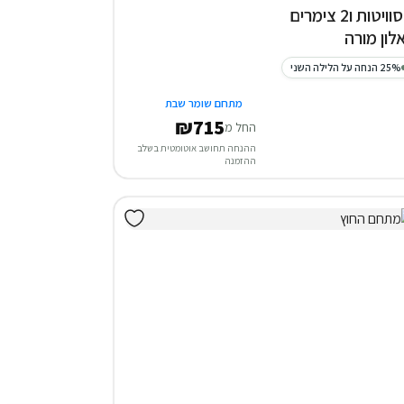
3 סוויטות ו2 צימרים
לון מורה
25% הנחה על הלילה השני
מתחם שומר שבת
₪715
החל מ
ההנחה תחושב אוטומטית בשלב
ההזמנה