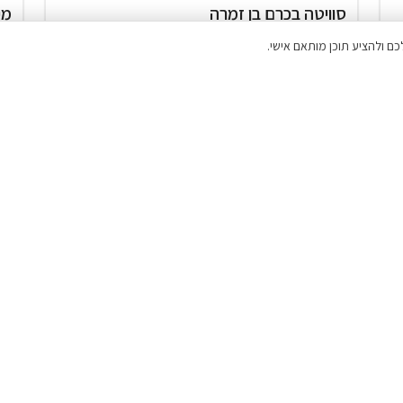
סוויטה בכרם בן זמרה
מי
5% הנחת דקה 90
המתחם כולו שלכם
בריכה
₪1,800
₪
החל מ
דירוג 9.8