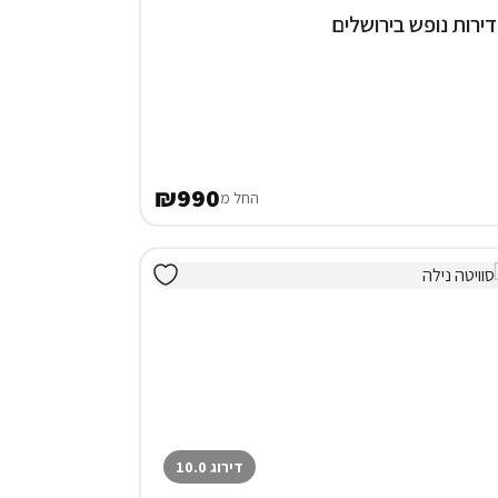
₪990
החל מ
דירוג 10.0