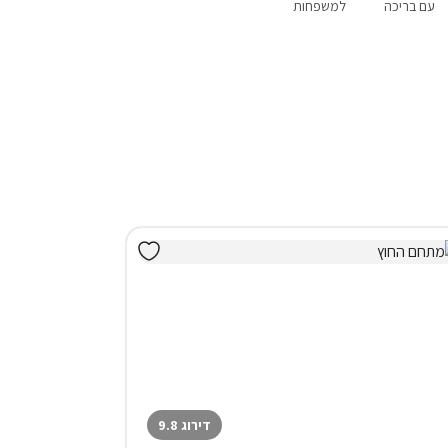
עם בריכה
למשפחות
שומרי שבת
פנוי סופ"ש
אירוח דרוזי
הקרוב
דירוג 9.8