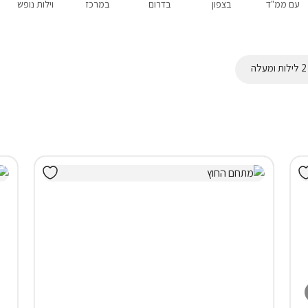
עם ממ"ד
בצפון
בדרום
במרכז
וילות נופש