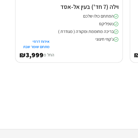
וילה (7 חד') בעין אל-אסד
המתחם כולו שלכם
נטפליקס
בריכה מחוממת ומקורה ( מגודרת )
ג'קוזי חיצוני
אירוח דרוזי
מתחם שומר שבת
₪3,999
החל מ