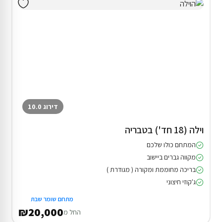
דירוג 10.0
וילה (18 חד') בטבריה
המתחם כולו שלכם
מקווה גברים ביישוב
בריכה מחוממת ומקורה ( מגודרת )
ג'קוזי חיצוני
מתחם שומר שבת
₪20,000
החל מ