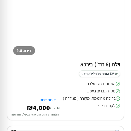
דירוג 9.8
וילה (6 חד') בירכא
12% הנחה על הלילה השני
המתחם כולו שלכם
מקווה גברים ביישוב
בריכה מחוממת ומקורה ( מגודרת )
אירוח דרוזי
ג'קוזי חיצוני
₪4,000
החל מ
ההנחה תחושב אוטומטית בשלב ההזמנה