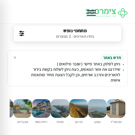
מתחמי נופש
בחרו תאריכים · 2 מבוגרים
×
חדש באתר
ניתן לסלוק באתר פייטר ( שובר מילואים )
שידרגנו את אזור הצאטים, כעת ניתן לשלוח בקשת בירור
לתאריכים והרכב אורחים, וכן לקבל הצעת מחיר מותאמת
אישית
עם ממ"ד
בצפון
בדרום
במרכז
וילות נופש
עם בריכה
למשפחו