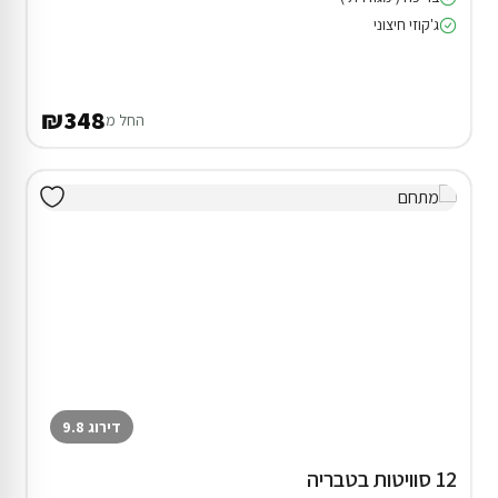
ג'קוזי חיצוני
₪348
החל מ
דירוג 9.8
12 סוויטות בטבריה