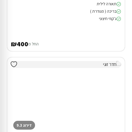
תאורה לילית
בריכה ( מגודרת )
ג'קוזי חיצוני
₪400
החל מ
דירוג 9.3