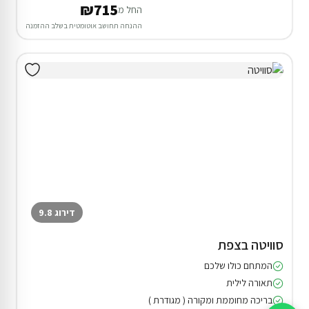
₪715
החל מ
ההנחה תחושב אוטומטית בשלב ההזמנה
דירוג 9.8
סוויטה בצפת
המתחם כולו שלכם
תאורה לילית
בריכה מחוממת ומקורה ( מגודרת )