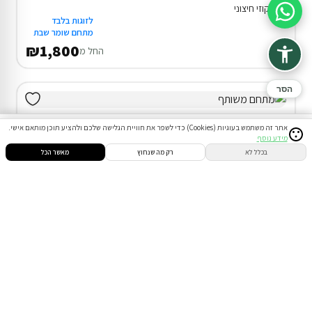
ג'קוזי חיצוני
סיוע בהזמנה
לזוגות בלבד
מתחם שומר שבת
₪1,800
החל מ
הסר
אתר זה משתמש בעוגיות (Cookies) כדי לשפר את חוויית הגלישה שלכם ולהציע תוכן מותאם אישי.
מידע נוסף
סינון
חיפוש
הזמנות
הודעות
התחבר
בכלל לא
רק מה שנחוץ
מאשר הכל
3 יחידות אירוח במצפה רמון
תאורה לילית