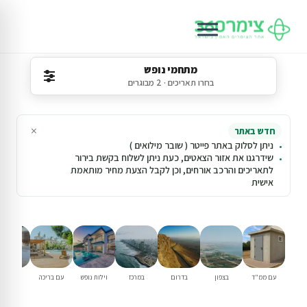
מתחמי נופש
בחרו תאריכים · 2 מבוגרים
×
חדש באתר
ניתן לסלוק באתר פייטר ( שובר מילואים )
שידרגנו את אזור הצאטים, כעת ניתן לשלוח בקשת בירור
לתאריכים והרכב אורחים, וכן לקבל הצעת מחיר מותאמת
אישית
עם ממ"ד
בצפון
בדרום
במרכז
וילות נופש
עם בריכה
למשפחו