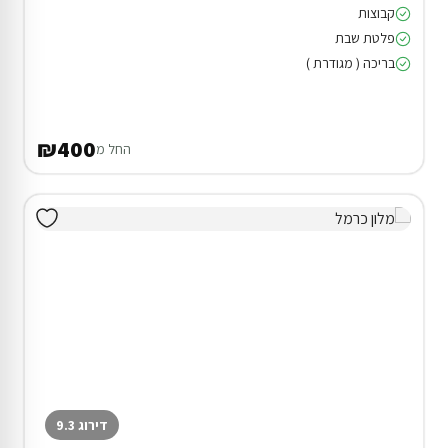
קבוצות
פלטת שבת
בריכה ( מגודרת )
₪400
החל מ
דירוג 9.3