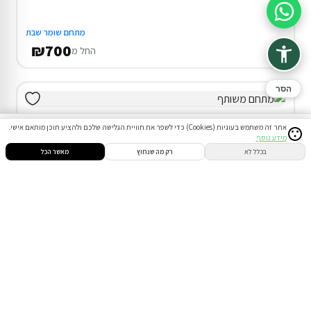
סיוע בהזמנה
מתחם שומר שבת
₪700
החל מ
הסר
אתר זה משתמש בעוגיות (Cookies) כדי לשפר את חוויית הגלישה שלכם ולהציע תוכן מותאם אישי.
מידע נוסף
סינון
חיפוש
הזמנות
הודעות
התחבר
בכלל לא
רק מה שנחוץ
מאשר הכל
דירוג 9.8
3 סוויטות ו2 צימרים באלון מורה
25% הנחה על הלילה השני