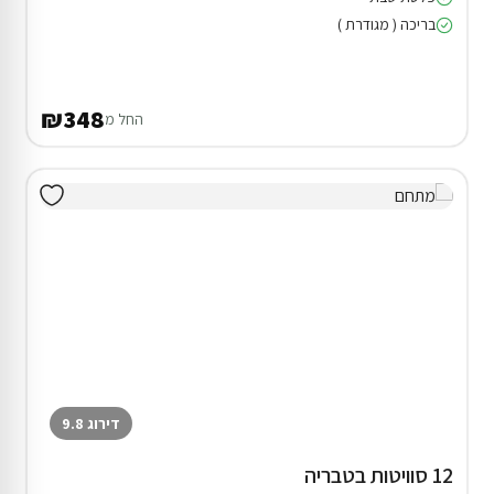
בריכה ( מגודרת )
₪348
החל מ
דירוג 9.8
12 סוויטות בטבריה