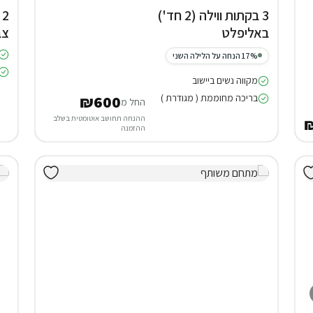
3 בקתות ווילה (2 חד')
2
באליפלט
צב
17% הנחה על הלילה השני
מקווה נשים ביישוב
בריכה מחוממת ( מגודרת )
₪600
החל מ
ההנחה תחושב אוטומטית בשלב
ההזמנה