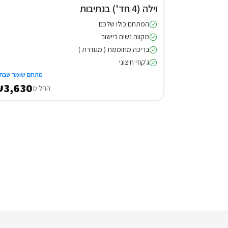
וילה (4 חד') בנתיבות
המתחם כולו שלכם
מקווה נשים ביישוב
בריכה מחוממת ( מגודרת )
ג'קוזי חיצוני
מתחם שומר שבת
3,630
החל מ