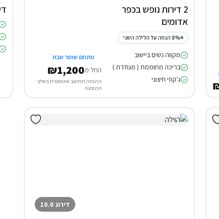
2 דירות נופש בכפר
די
אדומים
8% הנחה על הלילה השני
מקווה נשים ביישוב
מתחם שומר שבת
בריכה מחוממת ( מגודרת )
₪1,200
החל מ
ג'קוזי חיצוני
ההנחה תחושב אוטומטית בשלב
₪
ההזמנה
דירוג 10.0