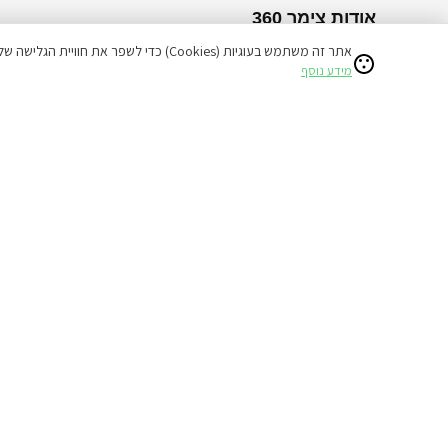
אודות צימר 360
אתר זה משתמש בעוגיות (Cookies) כדי לשפר את חוויית הגלישה שלכם ולהציע תוכן מותאם אישי.
צימרים לפי אזור
צימרים לפי סוג
מידע נוסף
צימרים בצפון
בקתות
צימרים בדרום
וילות
צימרים במרכז
לזוגות בלבד
אזור ים המלח
למשפחות
צימרים בגולן
עם בריכה
גליל תחתון
עם ג'קוזי
מפת האתר
כל הזכויות שמורות לפורטל הנופש צימר 360 | tzimer360.co.il