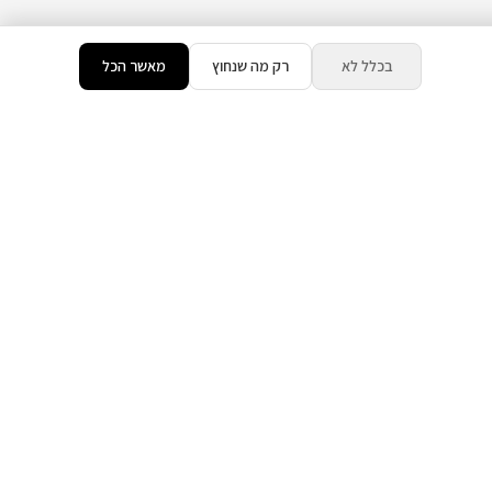
בכלל לא
רק מה שנחוץ
מאשר הכל
צרו קשר
טלפון
054-8208770
ים
וואטסאפ
054-8208770
כתובת :
כנפי נשרים 15,
ירושלים, ישראל
שעות
א'-ה' 9:00-19:00
מייל
admin@tzimer360.co.il