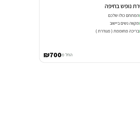
רת נופש בחיפה
המתחם כולו שלכם
מקווה נשים ביישוב
בריכה מחוממת ( מגודרת )
₪700
החל מ