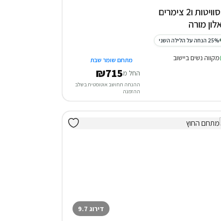
3 סוויטות ו2 צימרים
לון מורה
25% הנחה על הלילה השני
מקווה נשים ביישוב
מתחם שומר שבת
₪715
החל מ
ההנחה תחושב אוטומטית בשלב
ההזמנה
דירוג 9.7