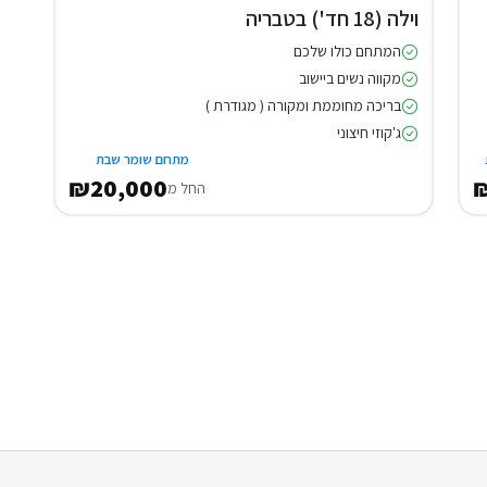
וילה (18 חד') בטבריה
המתחם כולו שלכם
מקווה נשים ביישוב
בריכה מחוממת ומקורה ( מגודרת )
ג'קוזי חיצוני
מתחם שומר שבת
₪20,000
₪
החל מ