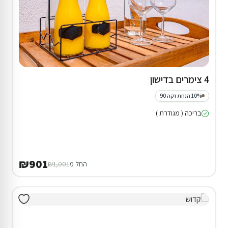
4 צימרים בדישון
10% הנחת דקה 90
בריכה ( מגודרת )
₪901
החל מ
₪1,001