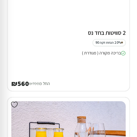
2 סוויטות בחד נס
20% הנחת דקה 90
בריכה מקורה ( מגודרת )
₪560
החל מ
₪700