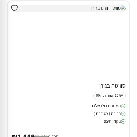
סוויטה בגורן
10% הנחת דקה 90
המתחם כולו שלכם
בריכה ( מגודרת )
ג'קוזי חיצוני
₪1,449
החל מ
₪1,610