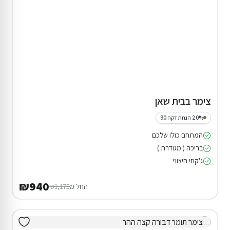
צימר בבית שאן
20% הנחת דקה 90
המתחם כולו שלכם
בריכה ( מגודרת )
ג'קוזי חיצוני
₪940
החל מ
₪1,175