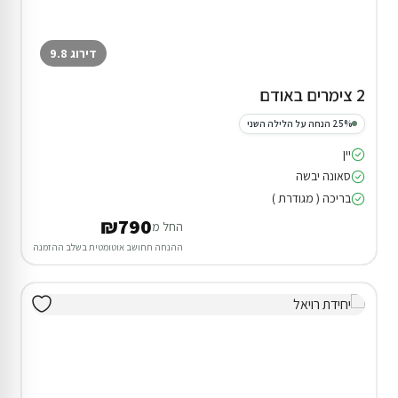
דירוג 9.8
2 צימרים באודם
25% הנחה על הלילה השני
יין
סאונה יבשה
בריכה ( מגודרת )
₪790
החל מ
ההנחה תחושב אוטומטית בשלב ההזמנה