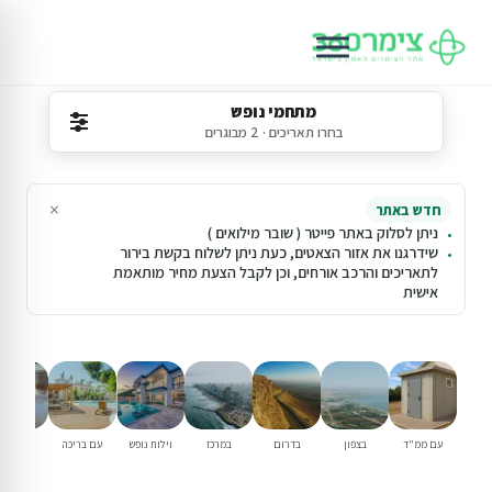
מתחמי נופש
בחרו תאריכים · 2 מבוגרים
×
חדש באתר
ניתן לסלוק באתר פייטר ( שובר מילואים )
שידרגנו את אזור הצאטים, כעת ניתן לשלוח בקשת בירור
לתאריכים והרכב אורחים, וכן לקבל הצעת מחיר מותאמת
אישית
עם ממ"ד
בצפון
בדרום
במרכז
וילות נופש
עם בריכה
למשפחו