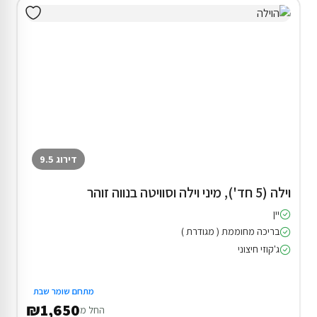
דירוג 9.5
וילה (5 חד'), מיני וילה וסוויטה בנווה זוהר
יין
בריכה מחוממת ( מגודרת )
ג'קוזי חיצוני
מתחם שומר שבת
₪1,650
החל מ