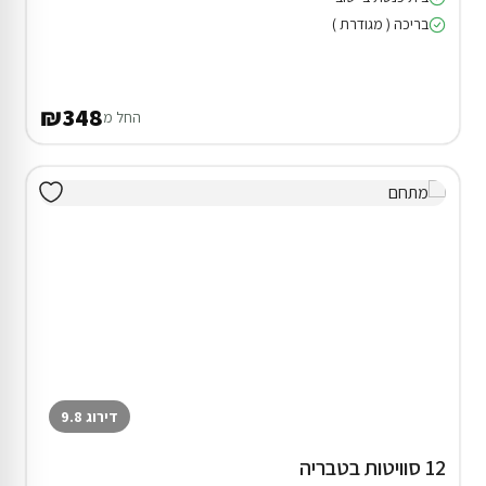
בריכה ( מגודרת )
₪348
החל מ
דירוג 9.8
12 סוויטות בטבריה