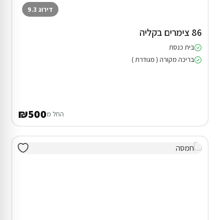
דירוג 9.3
86 צימרים בקליה
בית כנסת
בריכה מקורה ( מגודרת )
₪500
החל מ