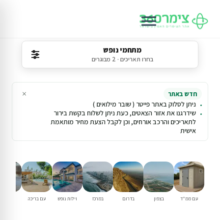
מתחמי נופש
בחרו תאריכים · 2 מבוגרים
×
חדש באתר
ניתן לסלוק באתר פייטר ( שובר מילואים )
שידרגנו את אזור הצאטים, כעת ניתן לשלוח בקשת בירור
לתאריכים והרכב אורחים, וכן לקבל הצעת מחיר מותאמת
אישית
עם ממ"ד
בצפון
בדרום
במרכז
וילות נופש
עם בריכה
למשפחו