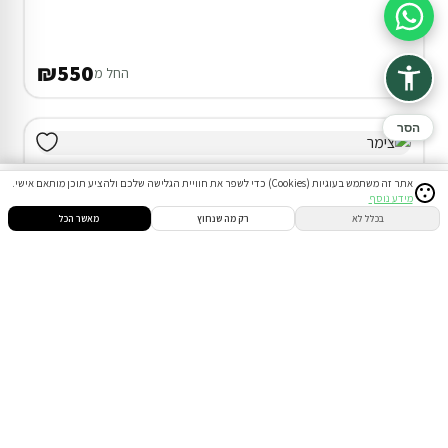
סיוע בהזמנה
₪550
החל מ
הסר
אתר זה משתמש בעוגיות (Cookies) כדי לשפר את חוויית הגלישה שלכם ולהציע תוכן מותאם אישי.
מידע נוסף
סינון
חיפוש
הזמנות
הודעות
התחבר
בכלל לא
רק מה שנחוץ
מאשר הכל
דירוג 9.7
צימר במעלה עמוס
המתחם כולו שלכם