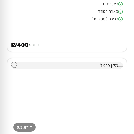
בית כנסת
סאונה רטובה
בריכה ( מגודרת )
₪400
החל מ
דירוג 9.3