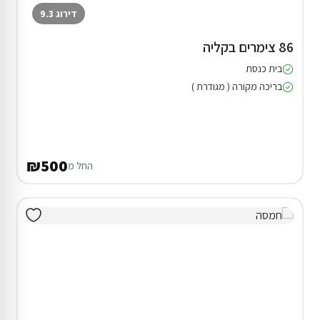
דירוג 9.3
86 צימרים בקליה
בית כנסת
בריכה מקורה ( מגודרת )
₪500
החל מ