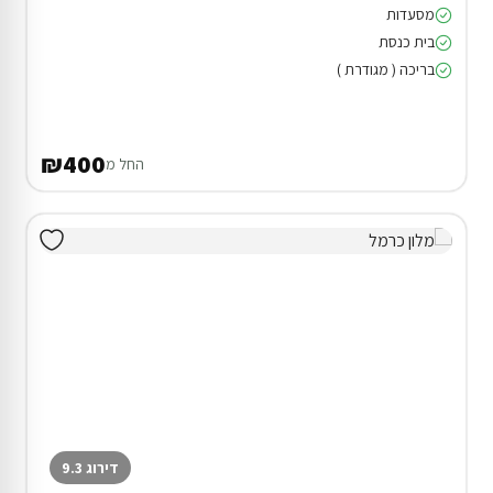
מסעדות
בית כנסת
בריכה ( מגודרת )
₪400
החל מ
דירוג 9.3