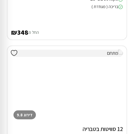
בריכה ( מגודרת )
₪348
החל מ
דירוג 9.8
12 סוויטות בטבריה