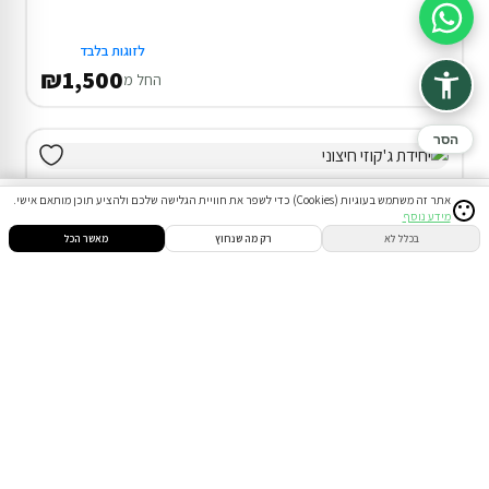
סיוע בהזמנה
לזוגות בלבד
₪1,500
החל מ
הסר
אתר זה משתמש בעוגיות (Cookies) כדי לשפר את חוויית הגלישה שלכם ולהציע תוכן מותאם אישי.
מידע נוסף
סינון
חיפוש
הזמנות
הודעות
התחבר
בכלל לא
רק מה שנחוץ
מאשר הכל
דירוג 9.7
2 חדרי אירוח, דירת נופש ופנטהאוז בתל אביב - יפו
בית כנסת