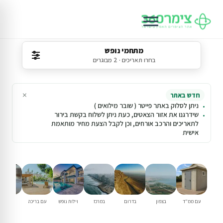
מתחמי נופש
בחרו תאריכים · 2 מבוגרים
×
חדש באתר
ניתן לסלוק באתר פייטר ( שובר מילואים )
שידרגנו את אזור הצאטים, כעת ניתן לשלוח בקשת בירור
לתאריכים והרכב אורחים, וכן לקבל הצעת מחיר מותאמת
אישית
עם ממ"ד
בצפון
בדרום
במרכז
וילות נופש
עם בריכה
למשפחו