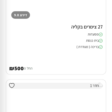
דירוג 9.8
27 צימרים בקליה
מסעדות
בית כנסת
בריכה ( מגודרת )
₪500
החל מ