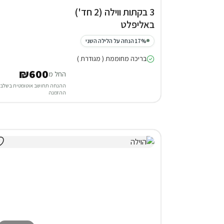
3 בקתות ווילה (2 חד')
באליפלט
17% הנחה על הלילה השני
בריכה מחוממת ( מגודרת )
₪600
החל מ
ההנחה תחושב אוטומטית בשלב
ההזמנה