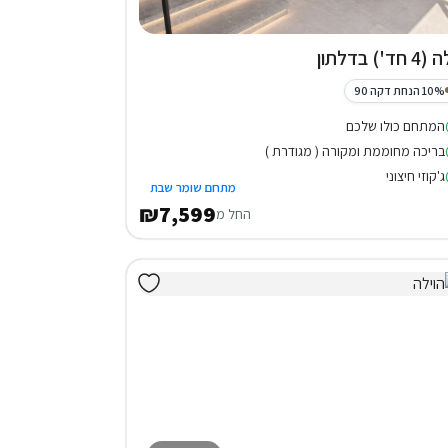
 חד') בדלתון
10% הנחת דקה 90
המתחם כולו שלכם
בריכה מחוממת ומקורה ( מגודרת )
ג'קוזי חיצוני
מתחם שומר שבת
₪7,599
החל מ