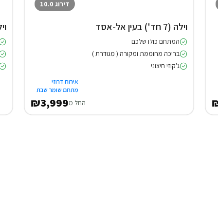
דירוג 10.0
וילה (7 חד') בעין אל-אסד
וילה (5 
המתחם כולו שלכם
בריכה מחוממת ומקורה ( מגודרת )
ג'קוזי חיצוני
אירוח דרוזי
מתחם שומר שבת
₪3,999
₪
החל מ