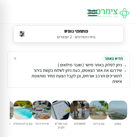
מתחמי נופש
בחרו תאריכים · 2 מבוגרים
×
חדש באתר
ניתן לסלוק באתר פייטר ( שובר מילואים )
שידרגנו את אזור הצאטים, כעת ניתן לשלוח בקשת בירור
לתאריכים והרכב אורחים, וכן לקבל הצעת מחיר מותאמת
אישית
בצפון
עם בריכה
למשפחות
פנוי סופ"ש
אירוח דרוזי
עם בריכה פרטית
עם נגישו
הקרוב