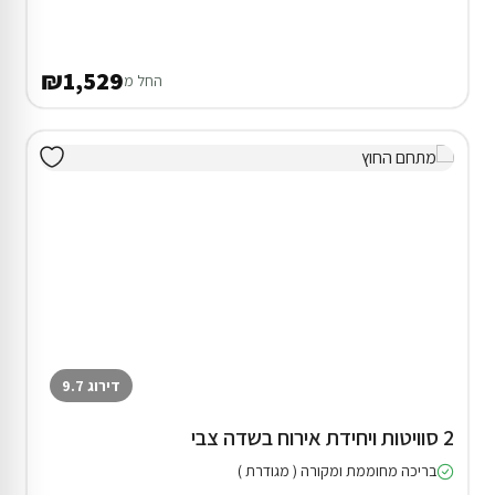
דירוג 9.8
סוויטה בצפת
המתחם כולו שלכם
בריכה מחוממת ומקורה ( מגודרת )
ג'קוזי חיצוני
לזוגות בלבד
מתחם שומר שבת
₪1,800
החל מ