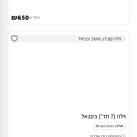
₪400
החל מ
דירוג 9.8
2 צימרים באודם
25% הנחה על הלילה השני
בריכה ( מגודרת )
ג'קוזי חיצוני