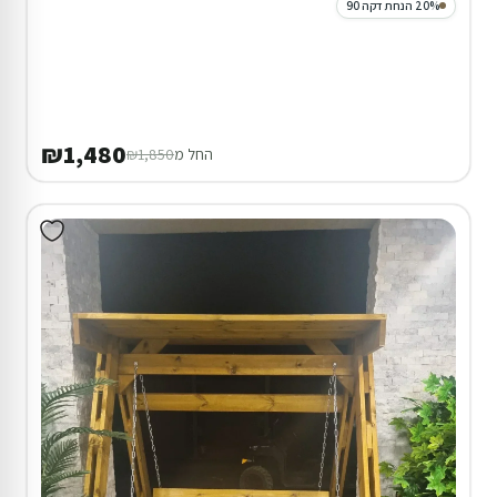
בריכה מקורה ( מגודרת )
₪560
החל מ
₪700
דירוג 9.7
צימר במעלה עמוס