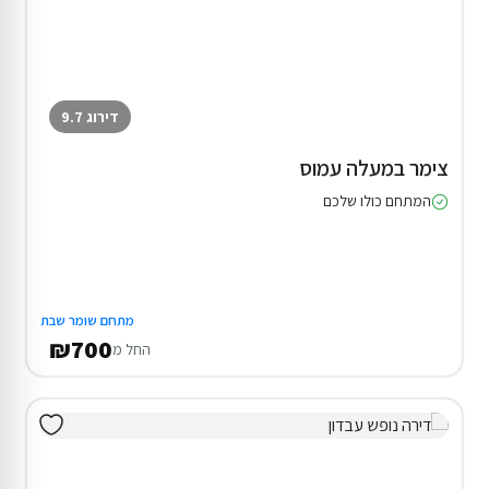
₪8,000
החל מ
₪10,000
4 צימרים בדאלית אל-כרמל
המתחם כולו שלכם
בריכה ( מגודרת )