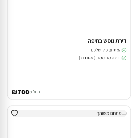
2 וילות (5 חד') ביערה
25% הנחת דקה 90
בריכה ( מגודרת )
מתחם שומר שבת
₪3,500
החל מ