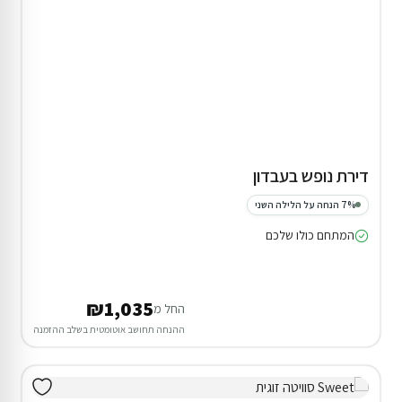
אירוח דרוזי
₪4,500
החל מ
סיוע בהזמנה
הסר
אתר זה משתמש בעוגיות (Cookies) כדי לשפר את חוויית הגלישה שלכם ולהציע תוכן מותאם אישי.
2 סוויטות ופנטהאוז בחד נס
מידע נוסף
סינון
חיפוש
הזמנות
הודעות
התחבר
בכלל לא
רק מה שנחוץ
מאשר הכל
20% הנחת דקה 90