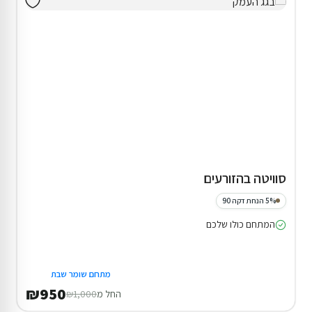
דירוג 9.7
2 סוויטות ויחידת אירוח בשדה צבי
בריכה מחוממת ומקורה ( מגודרת )
₪880
החל מ