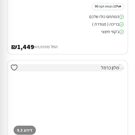
סוויטה במגדל
15% הנחת דקה 90
המתחם כולו שלכם
בריכה ( מגודרת )
ג'קוזי חיצוני
מתחם שומר שבת
₪1,075
החל מ
₪1,265