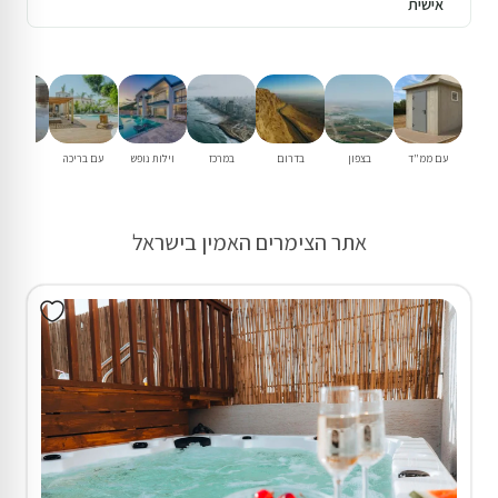
2 וילות (9 חד') בדפנה
20% הנחת דקה 90
₪1,480
החל מ
₪1,850