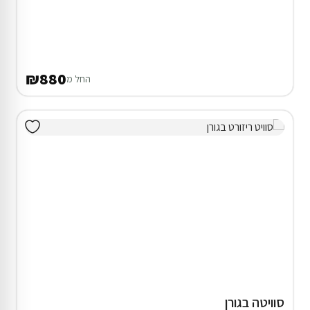
דירוג 9.7
2 דירות נופש בקיסריה
בריכה מחוממת ומקורה
₪900
החל מ