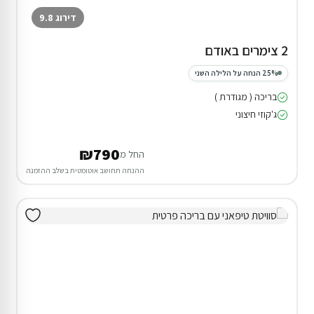
3 יחידות אירוח במצפה רמון
בריכה
₪490
החל מ