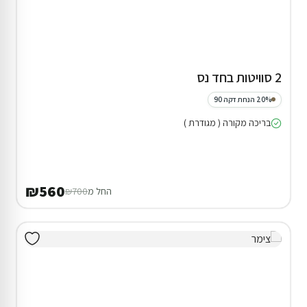
וילה (9 חד') בראשון לציון
20% הנחת דקה 90
המתחם כולו שלכם
בריכה מחוממת ( מגודרת )
ג'קוזי חיצוני