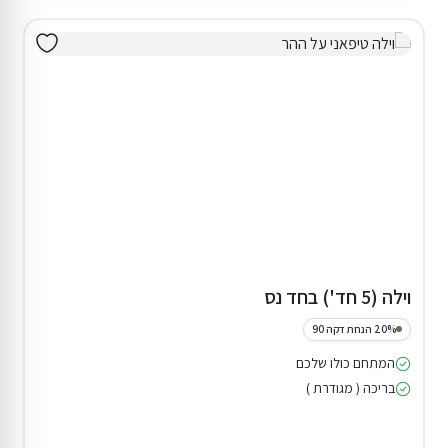
סוויטה בגורן
10% הנחת דקה 90
המתחם כולו שלכם
בריכה ( מגודרת )
ג'קוזי חיצוני
₪1,449
החל מ
₪1,610