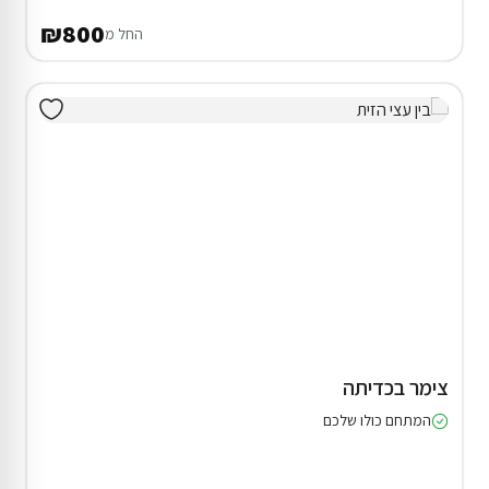
סוויטה בנהריה
20% הנחת דקה 90
המתחם כולו שלכם
₪644
החל מ
₪805