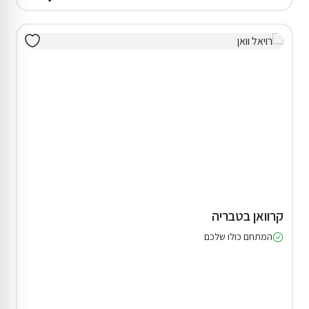
דירת נופש בעבדון
7% הנחה על הלילה השני
המתחם כולו שלכם
₪1,035
החל מ
ההנחה תחושב אוטומטית בשלב ההזמנה