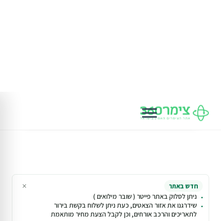
וילה (7 חד') ביבנאל
20% הנחת דקה 90
המתחם כולו שלכם
בריכה ( מגודרת )
ג'קוזי חיצוני
₪5,060
החל מ
₪6,325