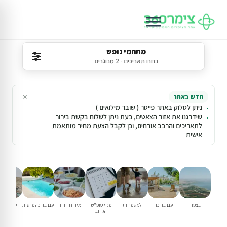
מתחמי נופש
בחרו תאריכים · 2 מבוגרים
×
חדש באתר
ניתן לסלוק באתר פייטר ( שובר מילואים )
שידרגנו את אזור הצאטים, כעת ניתן לשלוח בקשת בירור
לתאריכים והרכב אורחים, וכן לקבל הצעת מחיר מותאמת
אישית
בצפון
עם בריכה
למשפחות
פנוי סופ"ש
אירוח דרוזי
עם בריכה פרטית
עם נגישו
הקרוב