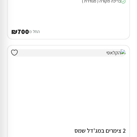
בריכה מקורה ( מגודרת )
₪700
החל מ
2 צימרים במג'דל שמס