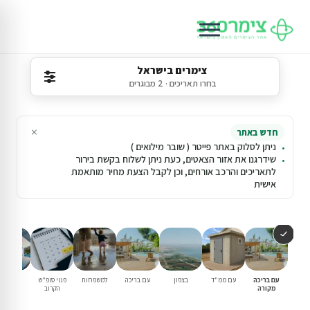
צימרים בישראל
בחרו תאריכים · 2 מבוגרים
×
חדש באתר
ניתן לסלוק באתר פייטר ( שובר מילואים )
שידרגנו את אזור הצאטים, כעת ניתן לשלוח בקשת בירור
לתאריכים והרכב אורחים, וכן לקבל הצעת מחיר מותאמת
אישית
עם בריכה
עם ממ"ד
בצפון
עם בריכה
למשפחות
פנוי סופ"ש
מבצעים
מקורה
הקרוב