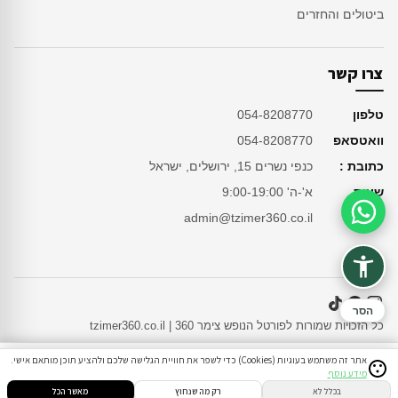
ביטולים והחזרים
צרו קשר
טלפון
054-8208770
וואטסאפ
054-8208770
כתובת :
כנפי נשרים 15, ירושלים, ישראל
שעות
א'-ה' 9:00-19:00
מייל
admin@tzimer360.co.il
סיוע בהזמנה
הסר
כל הזכויות שמורות לפורטל הנופש צימר 360 | tzimer360.co.il
אתר זה משתמש בעוגיות (Cookies) כדי לשפר את חוויית הגלישה שלכם ולהציע תוכן מותאם אישי.
מידע נוסף
סינון
חיפוש
הזמנות
הודעות
התחבר
בכלל לא
רק מה שנחוץ
מאשר הכל