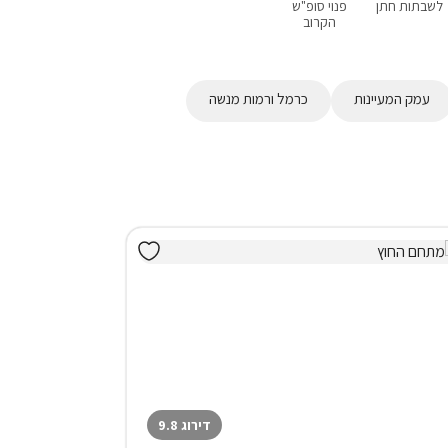
לשבתות חתן
פנוי סופ"ש
אירוח דרוזי
בקתות
עם בריכה פרטית
הקרוב
עמק המעיינות
כרמל ורמות מנשה
דירוג 9.8