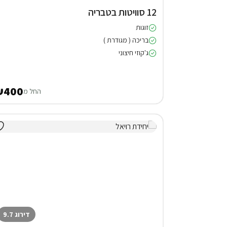
12 סוויטות בטבריה
זוגות
בריכה ( מגודרת )
ג'קוזי חיצוני
₪400
החל מ
דירוג 9.7