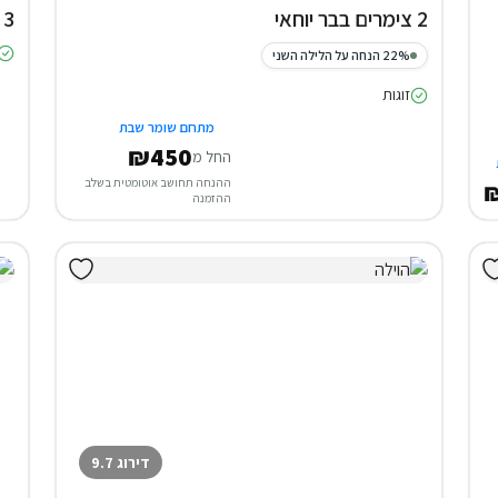
2 צימרים בבר יוחאי
3 סוויטות במג'דל שמס
22% הנחה על הלילה השני
זוגות
מתחם שומר שבת
₪450
החל מ
ההנחה תחושב אוטומטית בשלב
₪
ההזמנה
דירוג 9.7