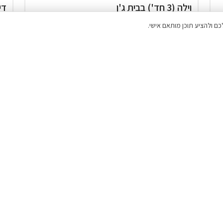
וילה (3 חד') בבית ג'ן
די
המתחם כולו שלכם
זוגות
בריכה מחוממת ומקורה ( מגודרת )
אירוח דרוזי
₪2,500
החל מ
דירוג 9.9