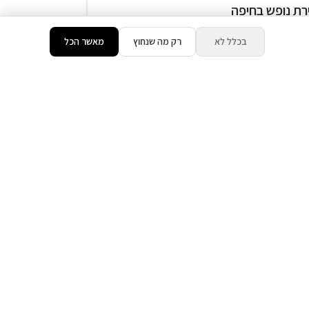
רת נופש בחיפה
המתחם כולו שלכם
בכלל לא
רק מה שנחוץ
מאשר הכל
זוגות
בריכה מחוממת ( מגודרת )
₪700
החל מ
דירוג 9.8