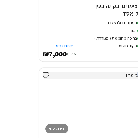
 צימרים ובקתה בעין
-אסד
המתחם כולו שלכם
זוגות
בריכה מחוממת ( מגודרת )
ג'קוזי חיצוני
אירוח דרוזי
₪7,000
החל מ
דירוג 9.2