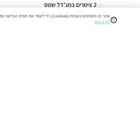
2 צימרים במג'דל שמס
זוגות
אתר זה משתמש בעוגיות (Cookies) כדי לשפר את חוויית הגלישה שלכם ולהציע תוכן מותאם אישי.
בריכה מקורה
מידע נוסף
אירוח דרוזי
₪700
החל מ
דירוג 10.0