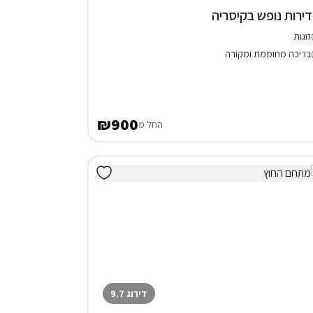
זוגות
בריכה מחוממת ומקורה
₪900
החל מ
דירוג 9.7