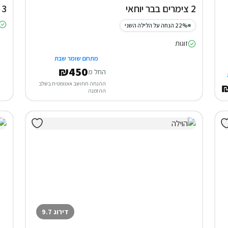
2 צימרים בבר יוחאי
3 סוויטות במג'דל שמס
22% הנחה על הלילה השני
זוגות
מתחם שומר שבת
₪450
החל מ
ההנחה תחושב אוטומטית בשלב
₪
ההזמנה
דירוג 9.7