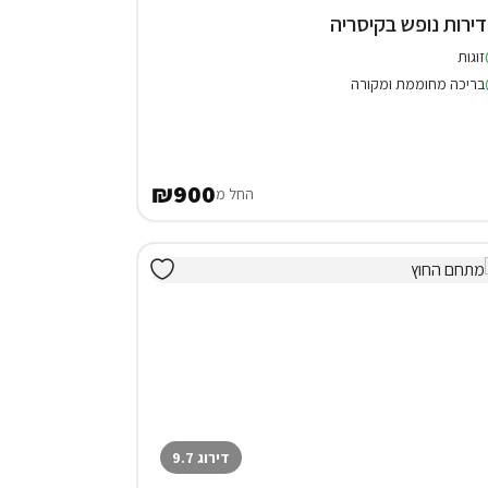
זוגות
בריכה מחוממת ומקורה
₪900
החל מ
דירוג 9.7