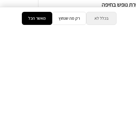
רת נופש בחיפה
המתחם כולו שלכם
בכלל לא
רק מה שנחוץ
מאשר הכל
זוגות
בריכה מחוממת ( מגודרת )
₪700
החל מ
דירוג 9.8