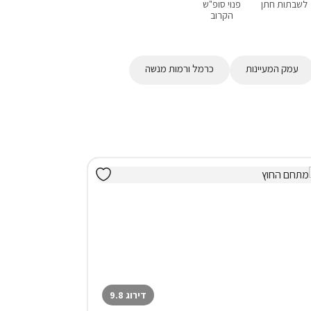
לשבתות חתן
פנוי סופ"ש
אירוח דרוזי
בקתות
עם בריכה פרטית
הקרוב
עמק המעיינות
כרמל ורמות מנשה
דירוג 9.8