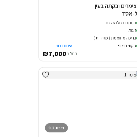
 צימרים ובקתה בעין
-אסד
המתחם כולו שלכם
זוגות
בריכה מחוממת ( מגודרת )
ג'קוזי חיצוני
אירוח דרוזי
₪7,000
החל מ
דירוג 9.2