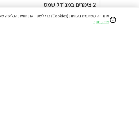
2 צימרים במג'דל שמס
זוגות
אתר זה משתמש בעוגיות (Cookies) כדי לשפר את חוויית הגלישה שלכם ולהציע תוכן מותאם אישי.
בריכה מקורה
מידע נוסף
אירוח דרוזי
₪700
החל מ
דירוג 10.0