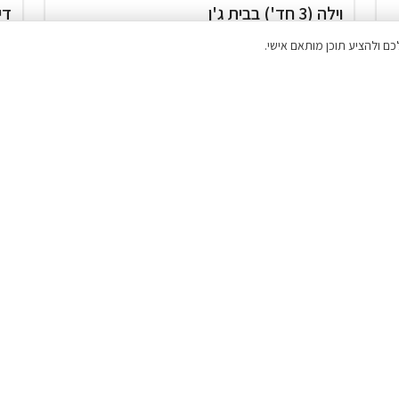
וילה (3 חד') בבית ג'ן
די
המתחם כולו שלכם
זוגות
בריכה מחוממת ומקורה ( מגודרת )
אירוח דרוזי
₪2,500
החל מ
דירוג 9.9