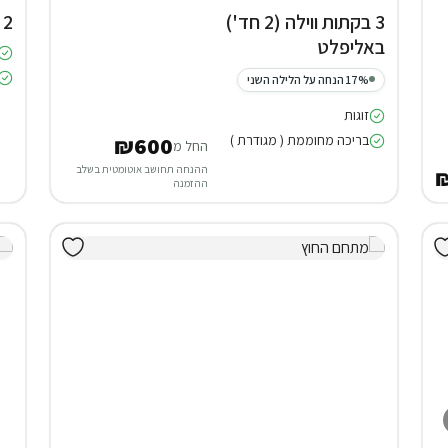
3 בקתות ווילה (2 חד')
2 דירות נופש בקיסריה
באליפלט
17% הנחה על הלילה השני
זוגות
בריכה מחוממת ( מגודרת )
₪600
החל מ
ההנחה תחושב אוטומטית בשלב
ההזמנה