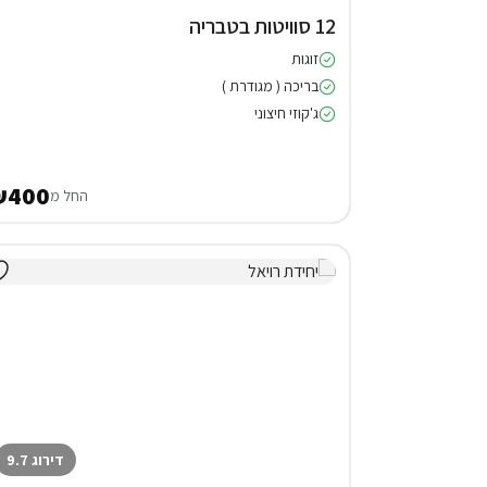
12 סוויטות בטבריה
זוגות
בריכה ( מגודרת )
ג'קוזי חיצוני
₪400
החל מ
דירוג 9.7