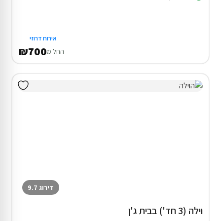
אירוח דרוזי
₪700
החל מ
דירוג 9.7
וילה (3 חד') בבית ג'ן