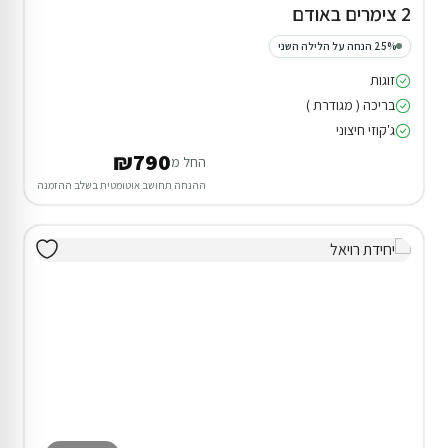
2 צימרים באודם
25% הנחה על הלילה השני
זוגות
בריכה ( מגודרת )
ג'קוזי חיצוני
₪790
החל מ
ההנחה תחושב אוטומטית בשלב ההזמנה