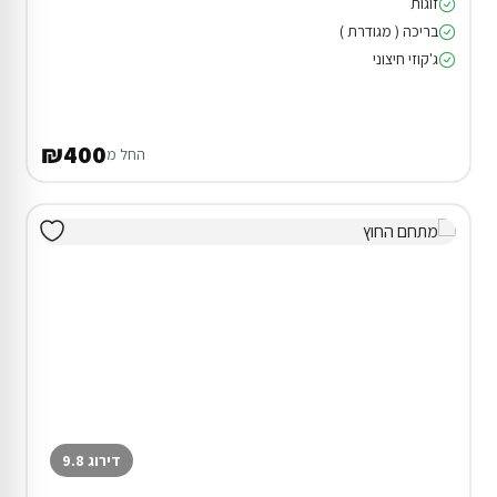
זוגות
בריכה ( מגודרת )
ג'קוזי חיצוני
₪400
החל מ
דירוג 9.8