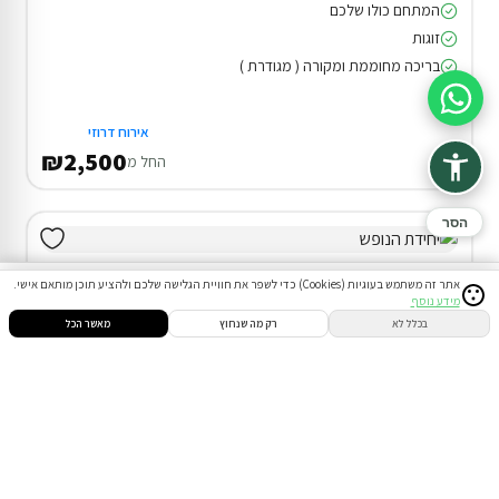
המתחם כולו שלכם
זוגות
בריכה מחוממת ומקורה ( מגודרת )
סיוע בהזמנה
אירוח דרוזי
₪2,500
החל מ
הסר
אתר זה משתמש בעוגיות (Cookies) כדי לשפר את חוויית הגלישה שלכם ולהציע תוכן מותאם אישי.
מידע נוסף
סינון
חיפוש
הזמנות
הודעות
התחבר
בכלל לא
רק מה שנחוץ
מאשר הכל