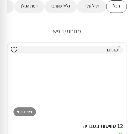
הכל
גליל עליון
גליל מערבי
רמת הגולן
מישור
מתחמי נופש
דירוג 9.8
12 סוויטות בטבריה