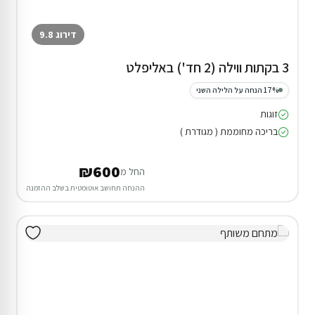
דירוג 9.8
3 בקתות ווילה (2 חד') באליפלט
17% הנחה על הלילה השני
זוגות
בריכה מחוממת ( מגודרת )
₪600
החל מ
ההנחה תחושב אוטומטית בשלב ההזמנה