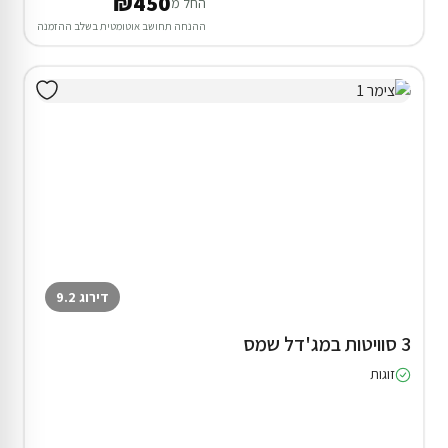
₪450
החל מ
ההנחה תחושב אוטומטית בשלב ההזמנה
דירוג 9.2
3 סוויטות במג'דל שמס
זוגות