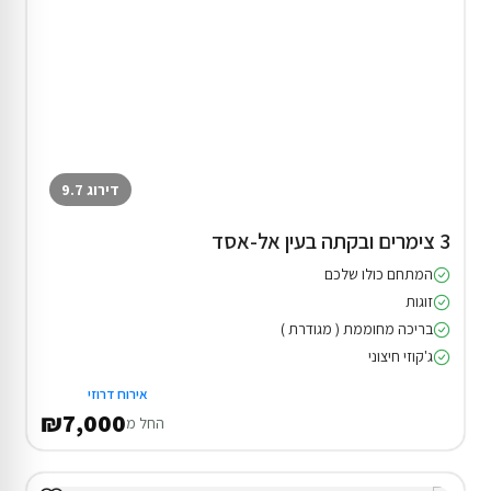
דירוג 9.7
3 צימרים ובקתה בעין אל-אסד
המתחם כולו שלכם
זוגות
בריכה מחוממת ( מגודרת )
ג'קוזי חיצוני
אירוח דרוזי
₪7,000
החל מ