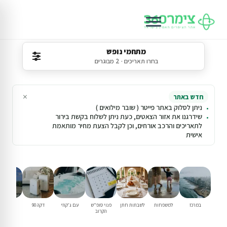
מתחמי נופש
בחרו תאריכים · 2 מבוגרים
×
חדש באתר
ניתן לסלוק באתר פייטר ( שובר מילואים )
שידרגנו את אזור הצאטים, כעת ניתן לשלוח בקשת בירור
לתאריכים והרכב אורחים, וכן לקבל הצעת מחיר מותאמת
אישית
במרכז
למשפחות
לשבתות חתן
פנוי סופ"ש
עם ג'קוזי
דקה 90
בירושלי
הקרוב