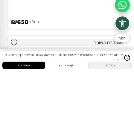
סיוע בהזמנה
₪650
החל מ
הסר
אתר זה משתמש בעוגיות (Cookies) כדי לשפר את חוויית הגלישה שלכם ולהציע תוכן מותאם אישי.
מידע נוסף
סינון
חיפוש
הזמנות
הודעות
התחבר
בכלל לא
רק מה שנחוץ
מאשר הכל
דירוג 9.8
3 בקתות ווילה (2 חד') באליפלט
17% הנחה על הלילה השני