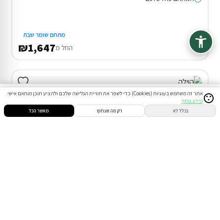
מתחם שומר שבת
₪1,647
החל מ
אתר זה משתמש בעוגיות (Cookies) כדי לשפר את חוויית הגלישה שלכם ולהציע תוכן מותאם אישי.
מידע נוסף
סינון
חיפוש
הזמנות
הודעות
התחבר
בכלל לא
רק מה שנחוץ
מאשר הכל
דירוג 10.0
וילה (18 חד') בטבריה