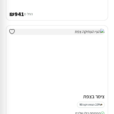
₪941
החל מ
צימר בצפת
20% הנחת דקה 90
המתחם כולו שלכם