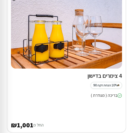
4 צימרים בדישון
10% הנחת דקה 90
בריכה ( מגודרת )
₪1,001
החל מ