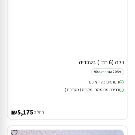
וילה (6 חד') בטבריה
20% הנחת דקה 90
המתחם כולו שלכם
בריכה מחוממת ומקורה ( מגודרת )
₪5,175
החל מ