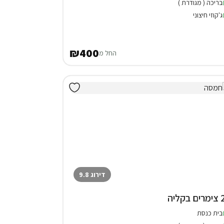
בריכה ( מגודרת )
ג'קוזי חיצוני
₪400
החל מ
דירוג 9.8
בקליה
בית כנסת