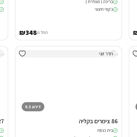
בריכה ( מגודרת )
ג'קוזי חיצוני
₪348
החל מ
דירוג 9.3
86 צימרים בקליה
27 צימרים 
בית כנסת