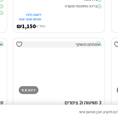
בריכה מחוממת ומקורה
לזוגות בלבד
מתחם שומר שבת
₪1,150
החל מ
דירוג 9.8
3 סוויטות ו2 צימרים
סו
באלון מורה
25% הנחה על הלילה השני