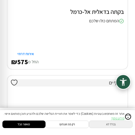
בקתה בדאלית אל-כרמל
המתחם כולו שלכם
אירוח דרוזי
₪575
החל מ
אתר זה משתמש בעוגיות (Cookies) כדי לשפר את חוויית הגלישה שלכם ולהציע תוכן מותאם אישי.
מידע נוסף
סינון
חיפוש
הזמנות
הודעות
התחבר
בכלל לא
רק מה שנחוץ
מאשר הכל