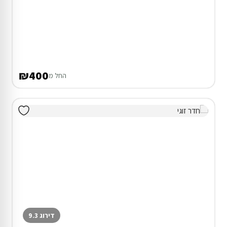
₪400
החל מ
דירוג 9.3