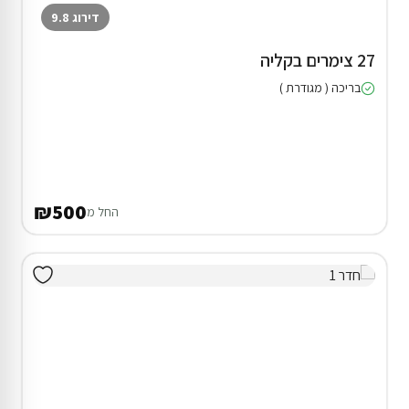
דירוג 9.8
27 צימרים בקליה
בריכה ( מגודרת )
₪500
החל מ