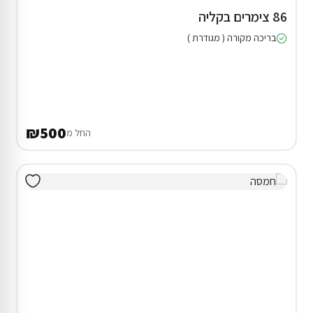
86 צימרים בקליה
בריכה מקורה ( מגודרת )
₪500
החל מ