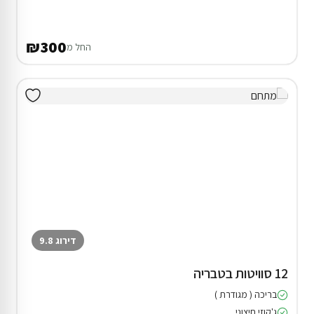
₪300
החל מ
דירוג 9.8
12 סוויטות בטבריה
בריכה ( מגודרת )
ג'קוזי חיצוני