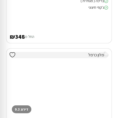
בריכה ( מגודרת )
ג'קוזי חיצוני
₪348
החל מ
דירוג 9.3