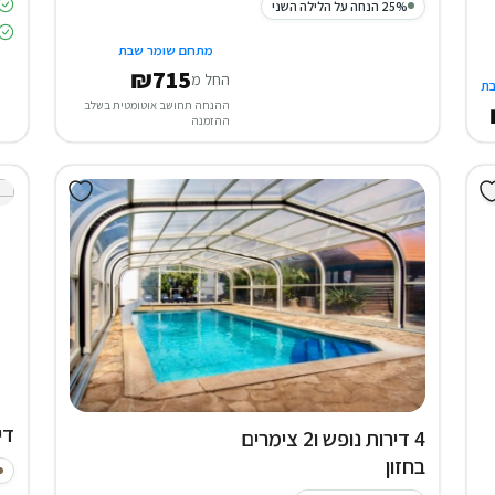
25% הנחה על הלילה השני
מתחם שומר שבת
₪715
החל מ
ת
ההנחה תחושב אוטומטית בשלב
ההזמנה
די
4 דירות נופש ו2 צימרים
בחזון