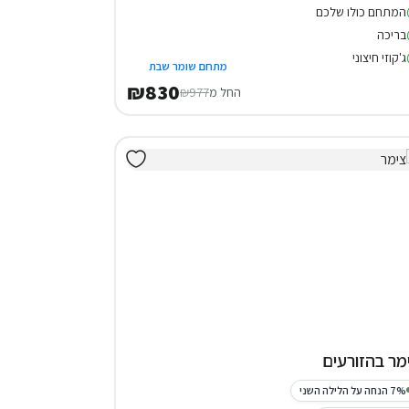
המתחם כולו שלכם
בריכה
ג'קוזי חיצוני
מתחם שומר שבת
₪830
החל מ
₪977
מר בהזורעים
7% הנחה על הלילה השני