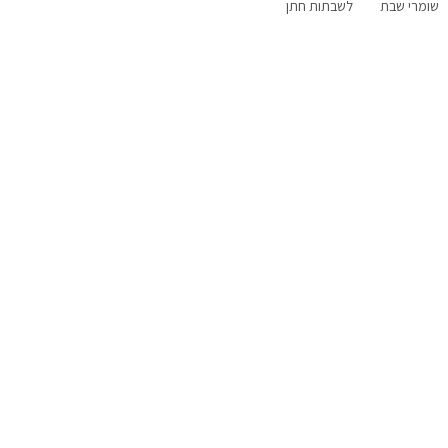
שומרי שבת
לשבתות חתן
פנוי סופ"ש
עם בריכה פרטית
עם ג'קוזי
הקרוב