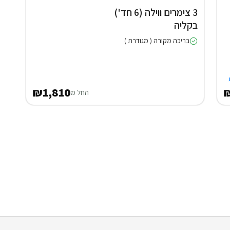
3 צימרים ווילה (6 חד')
בקליה
בריכה מקורה ( מגודרת )
₪1,810
₪
החל מ