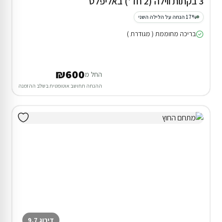
3 בקתות ווילה (2 חד') באליפלט
17% הנחה על הלילה השני
בריכה מחוממת ( מגודרת )
₪600
החל מ
ההנחה תחושב אוטומטית בשלב ההזמנה
דירוג 9.7