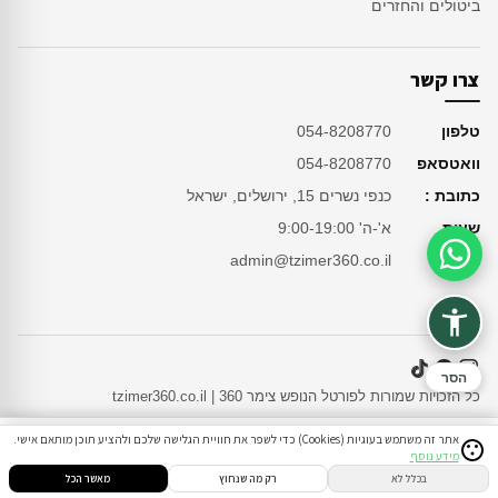
ביטולים והחזרים
צרו קשר
טלפון
054-8208770
וואטסאפ
054-8208770
כתובת :
כנפי נשרים 15, ירושלים, ישראל
שעות
א'-ה' 9:00-19:00
מייל
admin@tzimer360.co.il
סיוע בהזמנה
הסר
כל הזכויות שמורות לפורטל הנופש צימר 360 | tzimer360.co.il
אתר זה משתמש בעוגיות (Cookies) כדי לשפר את חוויית הגלישה שלכם ולהציע תוכן מותאם אישי.
1
מידע נוסף
סינון
חיפוש
הזמנות
הודעות
התחבר
בכלל לא
רק מה שנחוץ
מאשר הכל