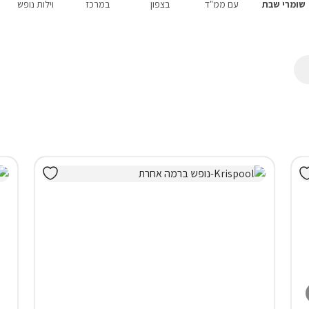
שומרי שבת
עם ממ"ד
בצפון
במרכז
וילות נופש