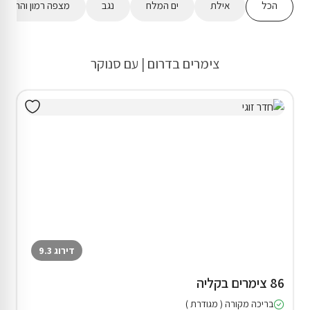
הכל
אילת
ים המלח
נגב
מצפה רמון והר הנג
צימרים בדרום | עם סנוקר
דירוג 9.3
86 צימרים בקליה
בריכה מקורה ( מגודרת )