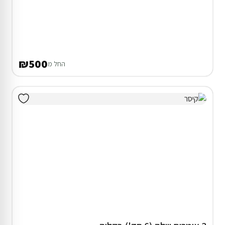
₪500
החל מ