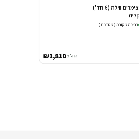
3 צימרים ווילה (6 חד')
ליה
בריכה מקורה ( מגודרת )
₪1,810
החל מ