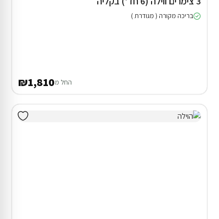
3 צימרים ווילה (6 חד') בקליה
בריכה מקורה ( מגודרת )
₪1,810
החל מ