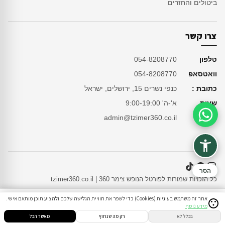
ביטולים והחזרים
צרו קשר
טלפון
054-8208770
וואטסאפ
054-8208770
כתובת :
כנפי נשרים 15, ירושלים, ישראל
שעות
א'-ה' 9:00-19:00
מייל
admin@tzimer360.co.il
סיוע בהזמנה
הסר
כל הזכויות שמורות לפורטל הנופש צימר 360 | tzimer360.co.il
אתר זה משתמש בעוגיות (Cookies) כדי לשפר את חוויית הגלישה שלכם ולהציע תוכן מותאם אישי.
מידע נוסף
סינון
חיפוש
הזמנות
הודעות
התחבר
בכלל לא
רק מה שנחוץ
מאשר הכל