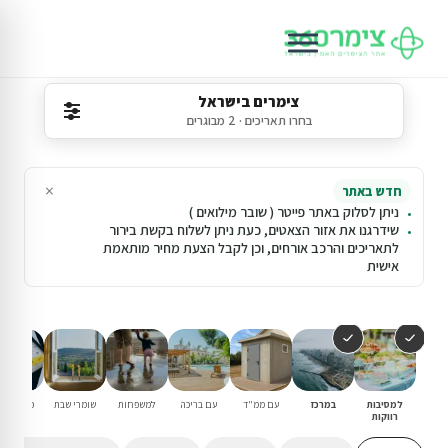
צימרים בישראל
בחרו תאריכים · 2 מבוגרים
×
חדש באתר
ניתן לסלוק באתר פייטר ( שובר מילואים )
שידרגנו את אזור הצאטים, כעת ניתן לשלוח בקשת בירור
לתאריכים והרכב אורחים, וכן לקבל הצעת מחיר מותאמת
אישית
למסיבות
במרכז
עם ממ"ד
עם בריכה
למשפחות
שומרי שבת
פנוי סופ"
רווקות
הקרוב