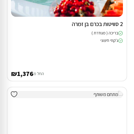
2 סוויטות בכרם בן זמרה
בריכה ( מגודרת )
ג'קוזי חיצוני
₪1,376
החל מ