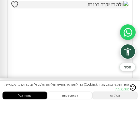
סיוע בהזמנה
הסר
וילה (6 חד') בטבריה
אתר זה משתמש בעוגיות (Cookies) כדי לשפר את חוויית הגלישה שלכם ולהציע תוכן מותאם אישי.
מידע נוסף
סינון
חיפוש
הזמנות
הודעות
התחבר
20% הנחת דקה 90
בכלל לא
רק מה שנחוץ
מאשר הכל
המתחם כולו שלכם
בריכה מחוממת ומקורה ( מגודרת )
₪4,140
החל מ
₪5,175