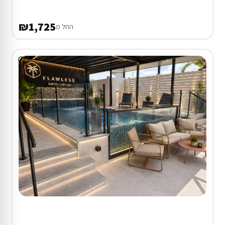
₪1,725
החל מ