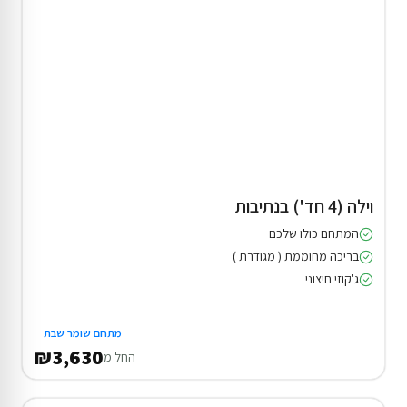
וילה (4 חד') בנתיבות
המתחם כולו שלכם
בריכה מחוממת ( מגודרת )
ג'קוזי חיצוני
מתחם שומר שבת
₪3,630
החל מ