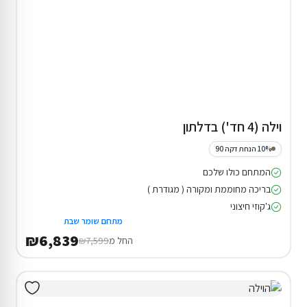
וילה (4 חד') בדלתון
10% הנחת דקה 90
המתחם כולו שלכם
בריכה מחוממת ומקורה ( מגודרת )
ג'קוזי חיצוני
מתחם שומר שבת
₪6,839
החל מ
₪7,599