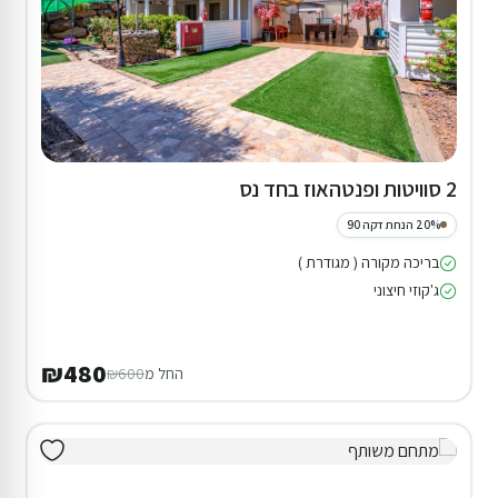
2 סוויטות ופנטהאוז בחד נס
20% הנחת דקה 90
בריכה מקורה ( מגודרת )
ג'קוזי חיצוני
₪480
החל מ
₪600