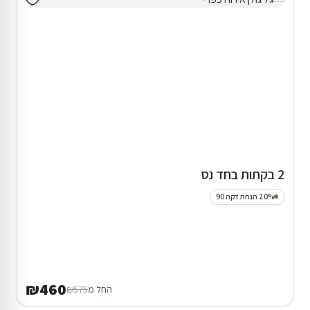
2 בקתות בחד נס
20% הנחת דקה 90
₪460
החל מ
₪575