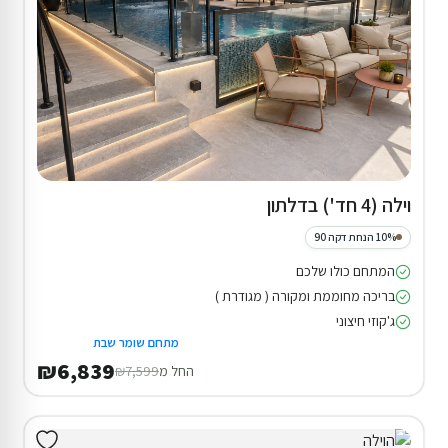
וילה (4 חד') בדלתון
10% הנחת דקה 90
המתחם כולו שלכם
בריכה מחוממת ומקורה ( מגודרת )
ג'קוזי חיצוני
מתחם שומר שבת
₪6,839
החל מ
₪7,599