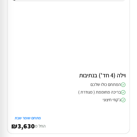
וילה (4 חד') בנתיבות
המתחם כולו שלכם
בריכה מחוממת ( מגודרת )
ג'קוזי חיצוני
מתחם שומר שבת
₪3,630
החל מ