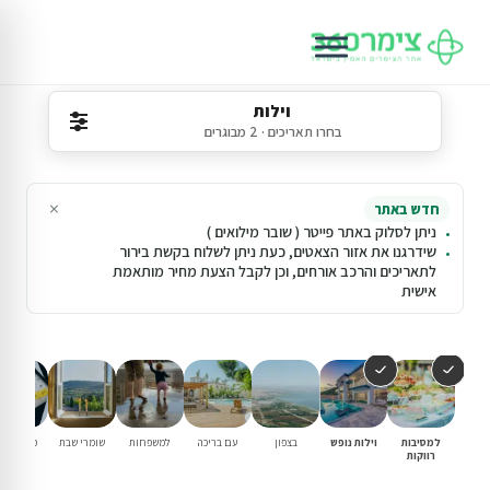
וילות
בחרו תאריכים · 2 מבוגרים
×
חדש באתר
ניתן לסלוק באתר פייטר ( שובר מילואים )
שידרגנו את אזור הצאטים, כעת ניתן לשלוח בקשת בירור
לתאריכים והרכב אורחים, וכן לקבל הצעת מחיר מותאמת
אישית
למסיבות
וילות נופש
בצפון
עם בריכה
למשפחות
שומרי שבת
פנוי סופ"
רווקות
הקרוב