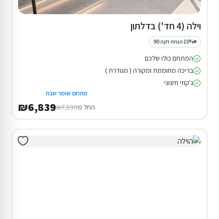
וילה (4 חד') בדלתון
10% הנחת דקה 90
המתחם כולו שלכם
בריכה מחוממת ומקורה ( מגודרת )
ג'קוזי חיצוני
מתחם שומר שבת
₪6,839
החל מ
₪7,599