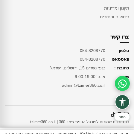
תקנון ומדיניות
ביטולים והחזרים
צרו קשר
טלפון
054-8208770
וואטסאפ
054-8208770
כתובת :
כנפי נשרים 15, ירושלים, ישראל
שעות
א'-ה' 9:00-19:00
מייל
admin@tzimer360.co.il
סיוע בהזמנה
הסר
כל הזכויות שמורות לפורטל הנופש צימר 360 | tzimer360.co.il
אתר זה משתמש בעוגיות (Cookies) כדי לשפר את חוויית הגלישה שלכם ולהציע תוכן מותאם אישי.
1