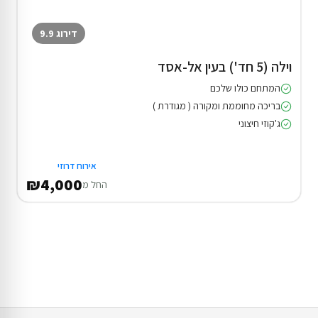
דירוג 9.9
וילה (5 חד') בעין אל-אסד
המתחם כולו שלכם
בריכה מחוממת ומקורה ( מגודרת )
ג'קוזי חיצוני
אירוח דרוזי
₪4,000
החל מ