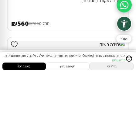
בריכה מקורה ( מגודרת )
סיוע בהזמנה
₪560
החל מ
₪700
הסר
אתר זה משתמש בעוגיות (Cookies) כדי לשפר את חוויית הגלישה שלכם ולהציע תוכן מותאם אישי.
מידע נוסף
סינון
חיפוש
הזמנות
הודעות
התחבר
בכלל לא
רק מה שנחוץ
מאשר הכל
דירוג 9.7
דירת נופש בירושלים
המתחם כולו שלכם