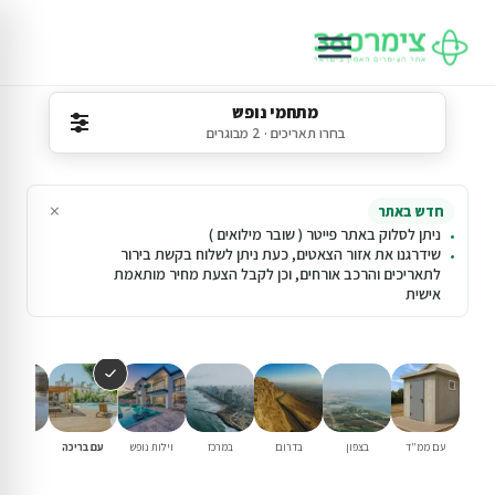
מתחמי נופש
בחרו תאריכים · 2 מבוגרים
×
חדש באתר
ניתן לסלוק באתר פייטר ( שובר מילואים )
שידרגנו את אזור הצאטים, כעת ניתן לשלוח בקשת בירור
לתאריכים והרכב אורחים, וכן לקבל הצעת מחיר מותאמת
אישית
עם ממ"ד
בצפון
בדרום
במרכז
וילות נופש
עם בריכה
למשפחו