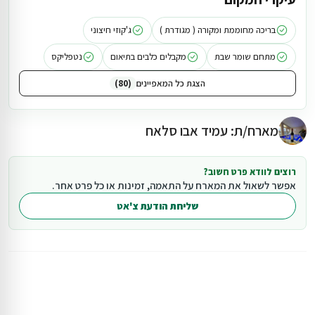
בעין אל-אסד באזור גליל עליון מאפשר לשלב בחופשה גם דור אלון,
גליל שוקולד, בית הספר של הפטריארכיה הלטינית ושמן זית סבה חביב
בריכה מחוממת ומקורה ( מגודרת )
ג'קוזי חיצוני
בע"מ בסביבה.
מתחם שומר שבת
מקבלים כלבים בתיאום
נטפליקס
הצגת כל המאפיינים
80
מארח/ת: עמיד אבו סלאח
רוצים לוודא פרט חשוב?
אפשר לשאול את המארח על התאמה, זמינות או כל פרט אחר.
שליחת הודעת צ'אט