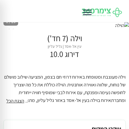
1 / 26
וילה (7 חד')
עין אל-אסד
|
גליל עליון
דירוג 10.0
וילה מעוצבת ומטופחת באירוח דרוזי חם בצפון, המציעה שילוב מושלם
של נוחות, שלווה ואווירה אותנטית. הוילה כוללת את כל מה שצריך
לחופשה נעימה ומפנקת, עם אירוח לבבי שמוסיף חוויה ייחודית
ומחברת
אירוח בוילה בעין אל-אסד באזור גליל עליון, מתאים לעד 31
הצגת הכל
אורחים, בעיקר למשפחות גדולות וקבוצות. במקום תמצאו בריכה
פרטית ומגודרת, ג'קוזי פרטי ונוף לכנרת ונוף להרים. הוילה שומרת
שבת.
הוילה כוללת 7 חדרי שינה, 4 מקלחות ו4 חדרי שירותים. המיקום
עיקרי המקום