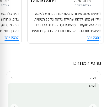
דירוג 10 מתוך 10
פברואר 2026
ינואר 2026
אורח/ת מאומת
אורח/ת 
חיפשנו מקום מיוחד לחגיגת יום ההולדת של אמא
היינו כל המשפ
שלי, ושמחנו לגלות שהוילה עלתה על כל הציפיות.
גדול, מרווח ונ
הכל היה מוקפד – מהניקיון ועד לפרטים הקטנים
הכל מתוחזק ב
שעושים את ההבדל. החצר והבריכה והג׳קוזי הוסיפו
כל כך נחמדים 
המון לחוויה, והצלחנו לייצר זיכרונות משפחתיים
פרט קטן. בהח
להציג יותר
להציג יותר
נפלאים. ללא ספק נחזור שוב!
אליה שוב! מו
פרטי המתחם
וילה