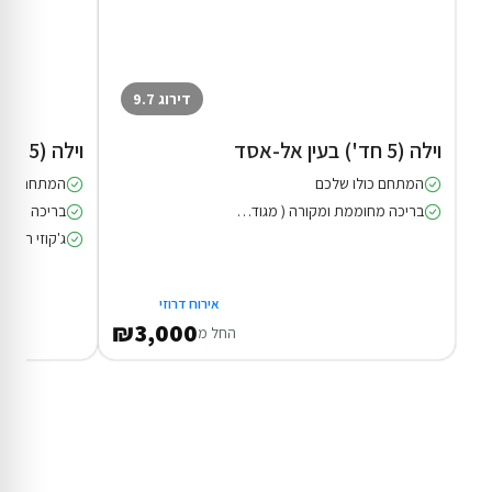
דירוג 9.7
וילה (5 חד') בעין אל-אסד
וילה (5 חד') בעין אל-אסד
המתחם כולו שלכם
המתחם כולו
בריכה מחוממת ומקורה ( מגודרת )
ג'קוזי חיצוני
אירוח דרוזי
₪3,000
החל מ