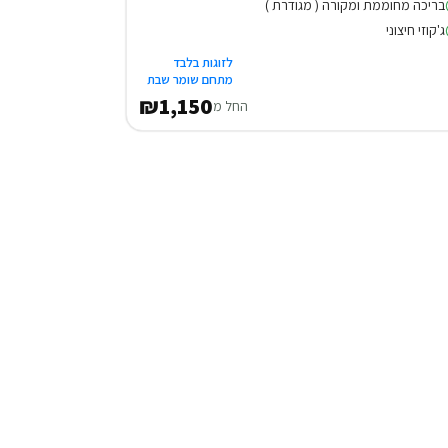
בריכה מחוממת ומקורה ( מגודרת )
ג'קוזי חיצוני
לזוגות בלבד
מתחם שומר שבת
₪1,150
החל מ