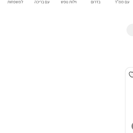
עם ממ"ד
בדרום
וילות נופש
עם בריכה
למשפחות