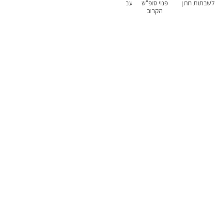
לשבתות חתן
פנוי סופ"ש
עם בריכה פרטית
עם נגישות
מקבלים כלבים
הקרוב