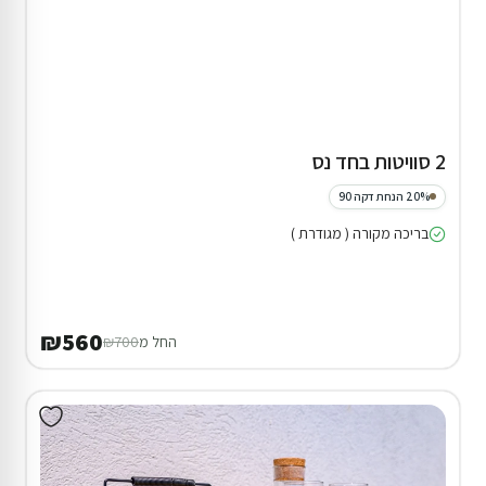
2 סוויטות בחד נס
20% הנחת דקה 90
בריכה מקורה ( מגודרת )
₪560
החל מ
₪700