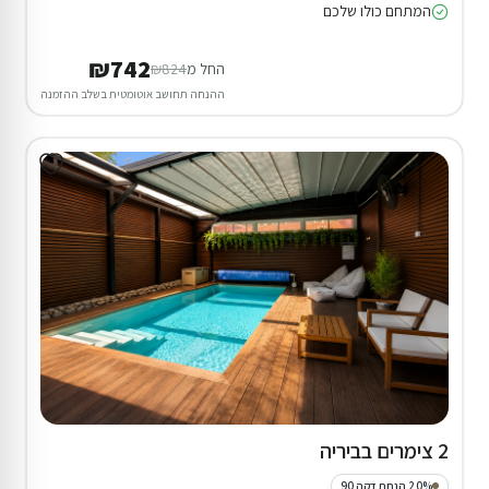
המתחם כולו שלכם
₪742
החל מ
₪824
ההנחה תחושב אוטומטית בשלב ההזמנה
2 צימרים בביריה
20% הנחת דקה 90