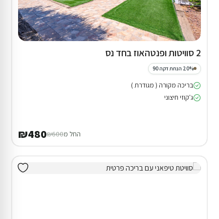
2 סוויטות ופנטהאוז בחד נס
20% הנחת דקה 90
בריכה מקורה ( מגודרת )
ג'קוזי חיצוני
₪480
החל מ
₪600