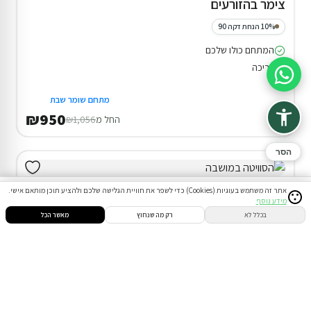
צימר בהזורעים
10% הנחת דקה 90
המתחם כולו שלכם
בריכה
סיוע בהזמנה
מתחם שומר שבת
₪950
החל מ
₪1,056
הסר
אתר זה משתמש בעוגיות (Cookies) כדי לשפר את חוויית הגלישה שלכם ולהציע תוכן מותאם אישי.
מידע נוסף
סינון
חיפוש
הזמנות
הודעות
התחבר
בכלל לא
רק מה שנחוץ
מאשר הכל