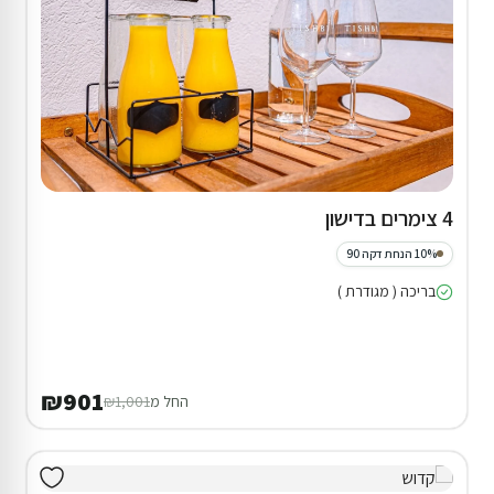
4 צימרים בדישון
10% הנחת דקה 90
בריכה ( מגודרת )
₪901
החל מ
₪1,001