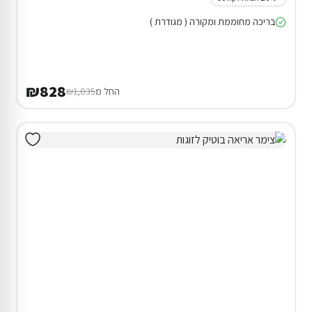
בריכה מחוממת ומקורה ( מגודרת )
₪828
החל מ
₪1,035