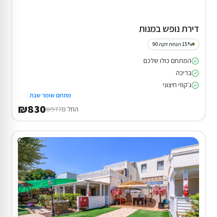
דירת נופש במנות
15% הנחת דקה 90
המתחם כולו שלכם
בריכה
ג'קוזי חיצוני
מתחם שומר שבת
₪830
החל מ
₪977