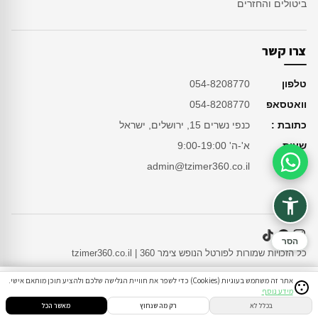
ביטולים והחזרים
צרו קשר
טלפון
054-8208770
וואטסאפ
054-8208770
כתובת :
כנפי נשרים 15, ירושלים, ישראל
שעות
א'-ה' 9:00-19:00
מייל
admin@tzimer360.co.il
סיוע בהזמנה
הסר
כל הזכויות שמורות לפורטל הנופש צימר 360 | tzimer360.co.il
אתר זה משתמש בעוגיות (Cookies) כדי לשפר את חוויית הגלישה שלכם ולהציע תוכן מותאם אישי.
מידע נוסף
סינון
חיפוש
הזמנות
הודעות
התחבר
בכלל לא
רק מה שנחוץ
מאשר הכל