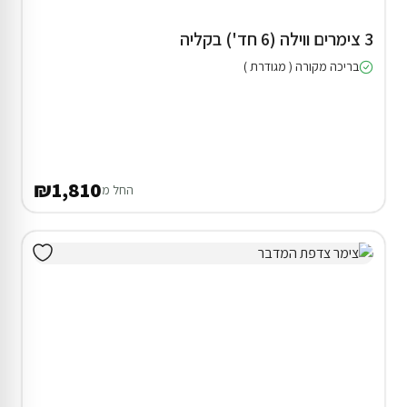
3 צימרים ווילה (6 חד') בקליה
בריכה מקורה ( מגודרת )
₪1,810
החל מ