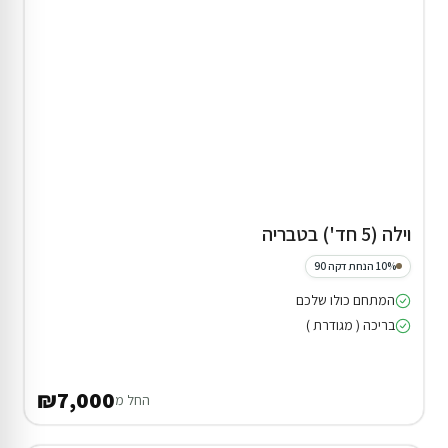
וילה (5 חד') בטבריה
10% הנחת דקה 90
המתחם כולו שלכם
בריכה ( מגודרת )
₪7,000
החל מ