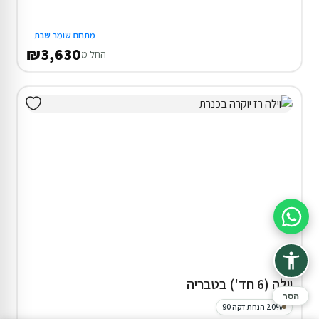
מתחם שומר שבת
₪3,630
החל מ
סיוע בהזמנה
וילה (6 חד') בטבריה
הסר
20% הנחת דקה 90