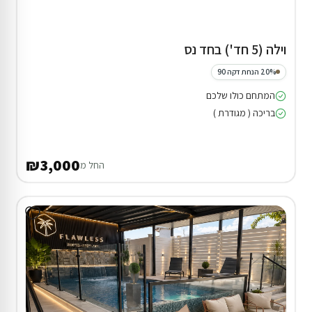
וילה (5 חד') בחד נס
20% הנחת דקה 90
המתחם כולו שלכם
בריכה ( מגודרת )
₪3,000
החל מ