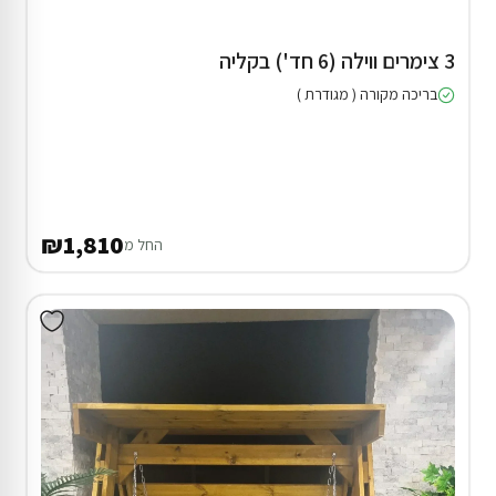
3 צימרים ווילה (6 חד') בקליה
בריכה מקורה ( מגודרת )
₪1,810
החל מ