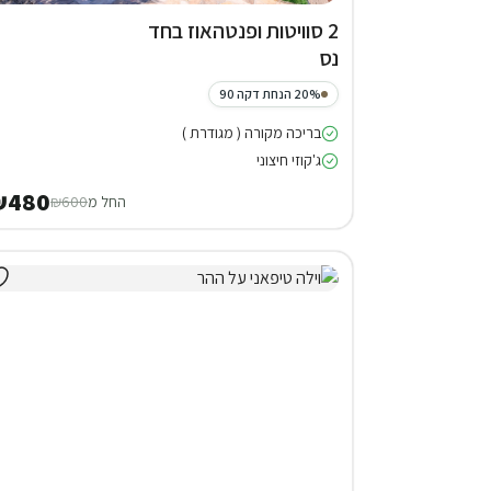
2 סוויטות ופנטהאוז בחד
נס
20% הנחת דקה 90
בריכה מקורה ( מגודרת )
ג'קוזי חיצוני
₪480
החל מ
₪600