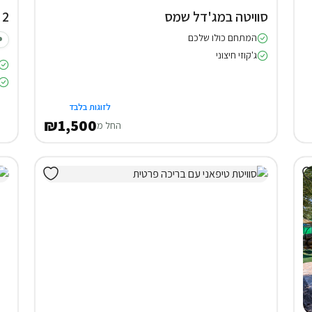
סוויטה במג'דל שמס
2 צימרים באודם
המתחם כולו שלכם
ג'קוזי חיצוני
לזוגות בלבד
₪1,500
החל מ