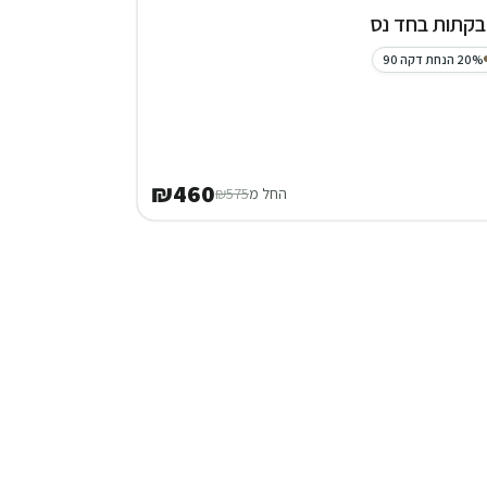
20% הנחת דקה 90
₪460
החל מ
₪575